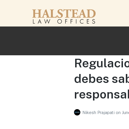
Regulacio
debes sab
responsa
Nikesh Prajapati
on
Jun