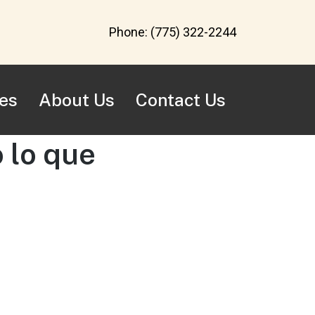
Phone:
(775) 322-2244
es
About Us
Contact Us
 lo que