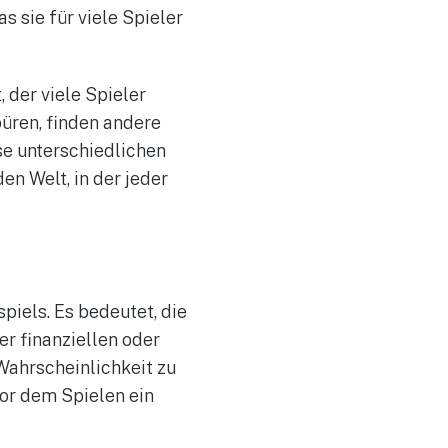
 sie für viele Spieler
 der viele Spieler
püren, finden andere
ese unterschiedlichen
n Welt, in der jeder
piels. Es bedeutet, die
er finanziellen oder
 Wahrscheinlichkeit zu
vor dem Spielen ein