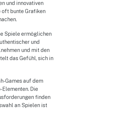
en und innovativen
 oft bunte Grafiken
machen.
se Spiele ermöglichen
authentischer und
eilnehmen und mit den
lt das Gefühl, sich in
rash-Games auf dem
-Elementen. Die
ausforderungen finden
swahl an Spielen ist