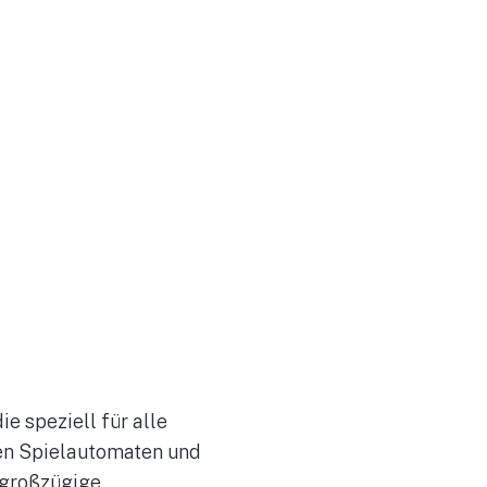
ie speziell für alle
sten Spielautomaten und
 großzügige