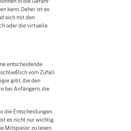
können in die Gefahr
en kann. Daher ist es
nd sich mit den
h oder die virtuelle
eine entscheidende
sschließlich vom Zufall
gie gibt, die den
e bei Anfängern, die
wo die Entscheidungen
t es nicht nur wichtig,
e Mitspieler zu lesen.