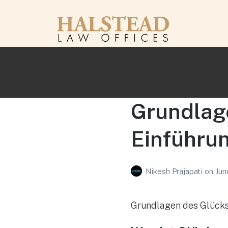
Grundlage
Einführun
Nikesh Prajapati
on
Jun
Grundlagen des Glücks