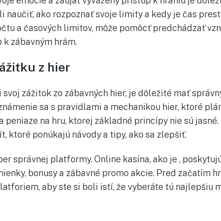
oje emócie a zaujať vyvážený prístup k hraniu je dôlež
i naučiť, ako rozpoznať svoje limity a kedy je čas presta
očtu a časových limitov, môže pomôcť predchádzať vzni
p k zábavným hrám.
žitku z hier
svoj zážitok zo zábavných hier, je dôležité mať správn
námenie sa s pravidlami a mechanikou hier, ktoré plánu
 a peniaze na hru, ktorej základné princípy nie sú jasné
t, ktoré ponúkajú návody a tipy, ako sa zlepšiť.
r správnej platformy. Online kasína, ako je , poskytujú
mienky, bonusy a zábavné promo akcie. Pred začatím hr
atforiem, aby ste si boli istí, že vyberáte tú najlepšiu