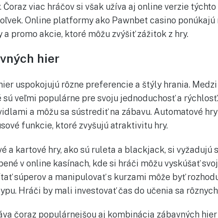
 Čoraz viac hráčov si však užíva aj online verzie týchto
oľvek. Online platformy ako Pawnbet casino ponúkajú ni
y a promo akcie, ktoré môžu zvýšiť zážitok z hry.
vných hier
er uspokojujú rôzne preferencie a štýly hrania. Medzi 
é sú veľmi populárne pre svoju jednoduchosť a rýchlosť
vidlami a môžu sa sústrediť na zábavu. Automatové hry
ové funkcie, ktoré zvyšujú atraktivitu hry.
é a kartové hry, ako sú ruleta a blackjack, si vyžadujú s
bené v online kasínach, kde si hráči môžu vyskúšať svoj
ítať súperov a manipulovať s kurzami môže byť rozhod
ypu. Hráči by mali investovať čas do učenia sa rôznych s
áva čoraz populárnejšou aj kombinácia zábavných hier s