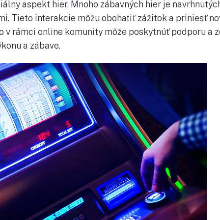
iálny aspekt hier. Mnoho zábavných hier je navrhnutých
mi. Tieto interakcie môžu obohatiť zážitok a priniesť n
o v rámci online komunity môže poskytnúť podporu a zdi
ýkonu a zábave.