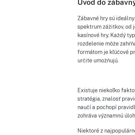
Úvod do zábavný
Zábavné hry sú ideálnym
spektrum zážitkov, od 
kasínové hry. Každý typ
rozdelenie môže zahŕňa
formátom je kľúčové pr
určite umožňujú.
Existuje niekoľko fakto
stratégia, znalosť prav
naučí a pochopí pravid
zohráva významnú úlohu
Niektoré z najpopulárn