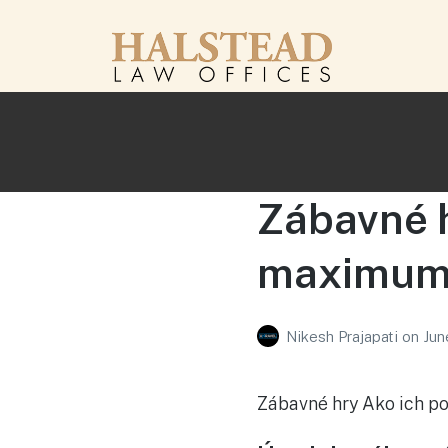
Zábavné h
maximu
Nikesh Prajapati
on
Jun
Zábavné hry Ako ich p