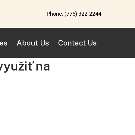
Phone:
(775) 322-2244
es
About Us
Contact Us
využiť na