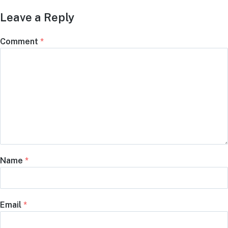
Leave a Reply
Comment
*
Name
*
Email
*