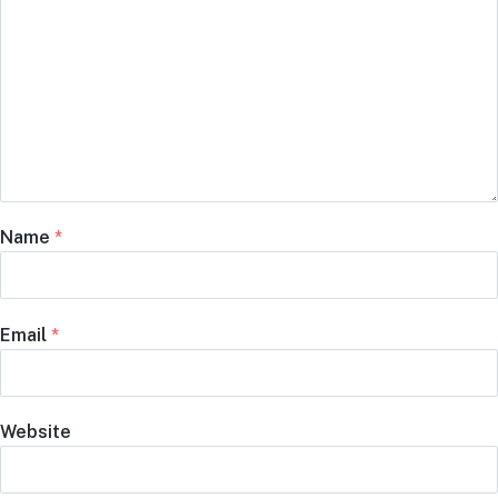
Name
*
Email
*
Website