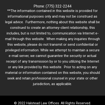
Phone:
(775) 322-2244
**The information contained in this website is provided for
informational purposes only and may not be construed as
legal advice. Furthermore, nothing about this website shall be
construed to create an attorney-client relationship, this
includes, but is not limited to, communication via Internet e-
mail through this website. When making any inquiries through
this website, please do not transmit or send confidential or
privileged information. While we attempt to maintain a secure
e-mail server, we cannot guarantee the security or actual
receipt of any transmission by or to you utilizing the Internet
or any link provided by this website. Prior to acting on any
material or information contained on this website, you should
seek and retain professional counsel in your state or other
jurisdiction, as applicable.
© 2022 Halstead Law Offices. All Rights Reserved.