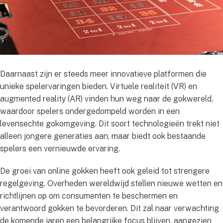
Daarnaast zijn er steeds meer innovatieve platformen die
unieke spelervaringen bieden. Virtuele realiteit (VR) en
augmented reality (AR) vinden hun weg naar de gokwereld,
waardoor spelers ondergedompeld worden in een
levensechte gokomgeving. Dit soort technologieën trekt niet
alleen jongere generaties aan, maar biedt ook bestaande
spelers een vernieuwde ervaring.
De groei van online gokken heeft ook geleid tot strengere
regelgeving. Overheden wereldwijd stellen nieuwe wetten en
richtlijnen op om consumenten te beschermen en
verantwoord gokken te bevorderen. Dit zal naar verwachting
de komende jaren een belangrijke focus blijven, aangezien