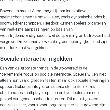
Bovendien maakt AI het mogelijk om innovatieve
spelmechanismen te ontwikkelen, zoals dynamische odds bij
sportweddenschappen. Hierdoor kunnen spelers profiteren
van real-time aanpassingen op basis van
wedstrijdomstandigheden, wat de spanning en betrokkenheid
vergroot. Dit zal naar verwachting een belangrijke trend zijn
in de toekomst van gokken.
Sociale interactie in gokken
Een van de grootste trends in de gokwereld is de
toenemende focus op sociale interactie. Spelers willen niet
alleen hun vaardigheden testen, maar ook sociale ervaringen
opdoen. Goksites integreren sociale elementen, zoals
chatfuncties, multiplayer spellen en live dealers om een
gevoel van gemeenschap te creëren. Dit maakt gokken
aantrekkelijker, vooral voor jongere spelers die gewend zijn