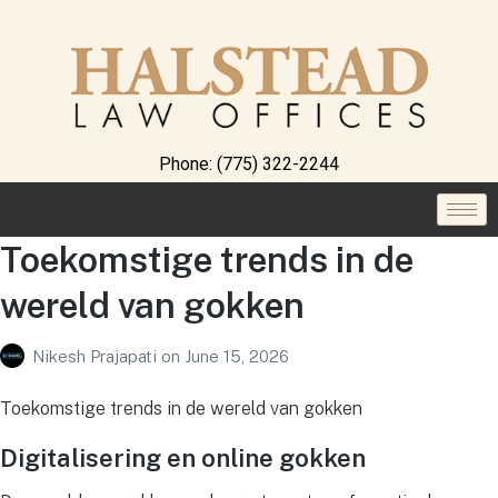
Phone:
(775) 322-2244
Toekomstige trends in de
wereld van gokken
Nikesh Prajapati
on
June 15, 2026
Toekomstige trends in de wereld van gokken
Digitalisering en online gokken