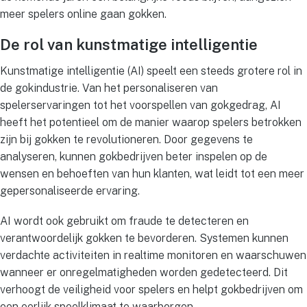
meer spelers online gaan gokken.
De rol van kunstmatige intelligentie
Kunstmatige intelligentie (AI) speelt een steeds grotere rol in
de gokindustrie. Van het personaliseren van
spelerservaringen tot het voorspellen van gokgedrag, AI
heeft het potentieel om de manier waarop spelers betrokken
zijn bij gokken te revolutioneren. Door gegevens te
analyseren, kunnen gokbedrijven beter inspelen op de
wensen en behoeften van hun klanten, wat leidt tot een meer
gepersonaliseerde ervaring.
AI wordt ook gebruikt om fraude te detecteren en
verantwoordelijk gokken te bevorderen. Systemen kunnen
verdachte activiteiten in realtime monitoren en waarschuwen
wanneer er onregelmatigheden worden gedetecteerd. Dit
verhoogt de veiligheid voor spelers en helpt gokbedrijven om
een eerlijk speelklimaat te waarborgen.