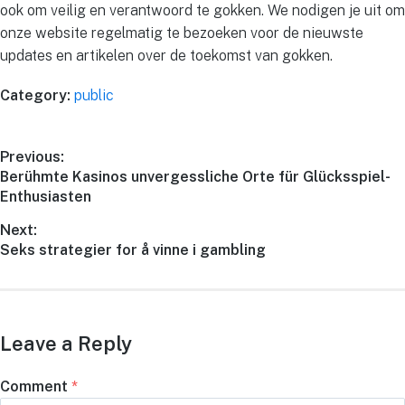
ook om veilig en verantwoord te gokken. We nodigen je uit om
onze website regelmatig te bezoeken voor de nieuwste
updates en artikelen over de toekomst van gokken.
Category:
public
Previous:
Berühmte Kasinos unvergessliche Orte für Glücksspiel-
Enthusiasten
Next:
Seks strategier for å vinne i gambling
Leave a Reply
Comment
*