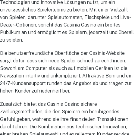
Technologien und innovative Lösungen nutzt, um ein
unvergessliches Spielerlebnis zu bieten. Mit einer Vielzahl
von Spielen, darunter Spielautomaten, Tischspiele und Live-
Dealer-Optionen, spricht das Casinia Casino ein breites
Publikum an und ermöglicht es Spielern, jederzeit und überall
zu spielen.
Die benutzerfreundliche Oberfläche der Casinia-Website
sorgt dafür, dass sich neue Spieler schnell zurechtfinden.
Sowohl am Computer als auch auf mobilen Geräten ist die
Navigation intuitiv und unkompliziert. Attraktive Boni und ein
24/7-Kundensupport runden das Angebot ab und tragen zur
hohen Kundenzufriedenheit bei.
Zusätzlich bietet das Casinia Casino sichere
Zahlungsmethoden, die den Spielern ein beruhigendes
Gefühl geben, während sie ihre finanziellen Transaktionen
durchführen. Die Kombination aus technischer Innovation,
einer breiten Spielauswahl und exzellentem Kundenservice