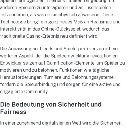
Spielern ermöglichen, in einer virtuellen Umgebung mit
anderen Spielern zu interagieren und an Tischspielen
teilzunehmen, als wären sie physisch anwesend. Diese
Technologie bringt ein ganz neues Maß an Realismus und
Interaktivität in das Online-Glücksspiel, wodurch das
traditionelle Casino-Erlebnis neu definiert wird.
Die Anpassung an Trends und Spielerpräferenzen ist ein
weiterer Aspekt, der die Spieleentwicklung revolutioniert.
Entwickler setzen auf Gamification-Elemente, um Spieler zu
motivieren und zu belohnen. Funktionen wie tägliche
Herausforderungen, Turniere und Belohnungssysteme
fördern die Spielerbindung und sorgen für eine aktive und
engagierte Community.
Die Bedeutung von Sicherheit und
Fairness
In einer zunehmend digitalisierten Welt wird die Sicherheit