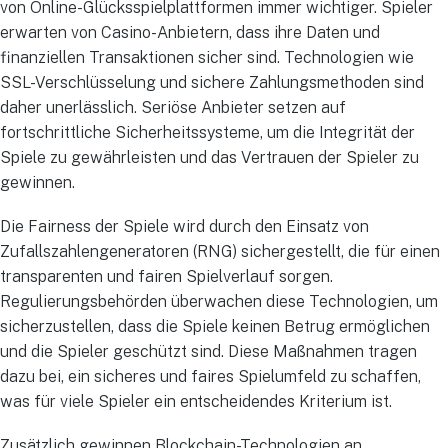
von Online-Glücksspielplattformen immer wichtiger. Spieler
erwarten von Casino-Anbietern, dass ihre Daten und
finanziellen Transaktionen sicher sind. Technologien wie
SSL-Verschlüsselung und sichere Zahlungsmethoden sind
daher unerlässlich. Seriöse Anbieter setzen auf
fortschrittliche Sicherheitssysteme, um die Integrität der
Spiele zu gewährleisten und das Vertrauen der Spieler zu
gewinnen.
Die Fairness der Spiele wird durch den Einsatz von
Zufallszahlengeneratoren (RNG) sichergestellt, die für einen
transparenten und fairen Spielverlauf sorgen.
Regulierungsbehörden überwachen diese Technologien, um
sicherzustellen, dass die Spiele keinen Betrug ermöglichen
und die Spieler geschützt sind. Diese Maßnahmen tragen
dazu bei, ein sicheres und faires Spielumfeld zu schaffen,
was für viele Spieler ein entscheidendes Kriterium ist.
Zusätzlich gewinnen Blockchain-Technologien an