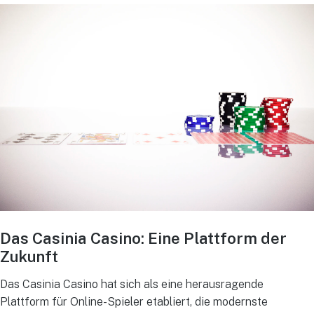
Das Casinia Casino: Eine Plattform der
Zukunft
Das Casinia Casino hat sich als eine herausragende
Plattform für Online-Spieler etabliert, die modernste