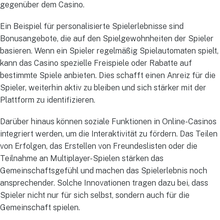
gegenüber dem Casino.
Ein Beispiel für personalisierte Spielerlebnisse sind
Bonusangebote, die auf den Spielgewohnheiten der Spieler
basieren. Wenn ein Spieler regelmäßig Spielautomaten spielt,
kann das Casino spezielle Freispiele oder Rabatte auf
bestimmte Spiele anbieten. Dies schafft einen Anreiz für die
Spieler, weiterhin aktiv zu bleiben und sich stärker mit der
Plattform zu identifizieren.
Darüber hinaus können soziale Funktionen in Online-Casinos
integriert werden, um die Interaktivität zu fördern. Das Teilen
von Erfolgen, das Erstellen von Freundeslisten oder die
Teilnahme an Multiplayer-Spielen stärken das
Gemeinschaftsgefühl und machen das Spielerlebnis noch
ansprechender. Solche Innovationen tragen dazu bei, dass
Spieler nicht nur für sich selbst, sondern auch für die
Gemeinschaft spielen.