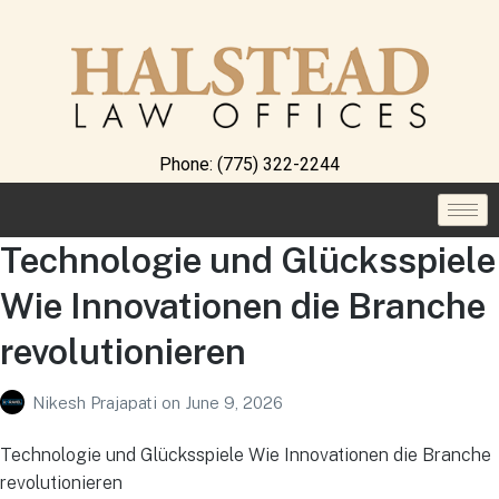
Phone:
(775) 322-2244
Technologie und Glücksspiele
Wie Innovationen die Branche
revolutionieren
Nikesh Prajapati
on
June 9, 2026
Technologie und Glücksspiele Wie Innovationen die Branche
revolutionieren