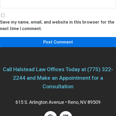
Save my name, email, and website in this browser for the
next time I comment.
Call Halstead Law Offices Today at
(775) 322-
2244
and Make an Appointment for a
Consultation
615 S. Arlington Avenue • Reno, NV 89509