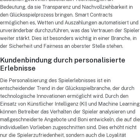
Bedeutung, da sie Transparenz und Nachvollziehbarkeit in
den Glücksspielprozess bringen. Smart Contracts
ermöglichen es, Wetten und Auszahlungen automatisiert und
unveränderbar durchzuführen, was das Vertrauen der Spieler
weiter stärkt. Dies ist besonders wichtig in einer Branche, in
der Sicherheit und Fairness an oberster Stelle stehen.
Kundenbindung durch personalisierte
Erlebnisse
Die Personalisierung des Spielerlebnisses ist ein
entscheidender Trend in der Glücksspielbranche, der durch
technologische Innovationen ermöglicht wird. Durch den
Einsatz von Künstlicher Intelligenz (KI) und Machine Learning
können Betreiber das Verhalten der Spieler analysieren und
maßgeschneiderte Angebote und Boni entwickeln, die auf die
individuellen Vorlieben zugeschnitten sind. Dies erhöht nicht
nur die Spielerzufriedenheit, sondern auch die Loyalität