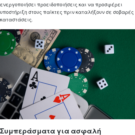
ενεργοποιήσει προειδοποιήσεις και να προσφέρει
υποστήριξη στους παίκτες πριν καταλήξουν σε σοβαρές
καταστάσεις.
Συμπεράσματα για ασφαλή