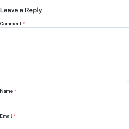
Leave a Reply
Comment
*
Name
*
Email
*