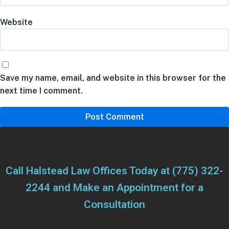
Website
Save my name, email, and website in this browser for the
next time I comment.
Call Halstead Law Offices Today at
(775) 322-
2244
and Make an Appointment for a
Consultation