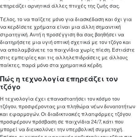
επηρεάζει αρνητικά άλλες πτυχές της ζωής σας.
Τέλος, το να παίζετε μόνο για διασκέδαση και όχι για
να κερδίσετε χρήματα είναι μια άλλη σημαντική
στρατηγική. Αυτή η προσέγγιση θα σας βοηθήσει να
διατηρήσετε μια υγιή οπτική σχετικά με τον τζόγο και
να απολαμβάνετε τα παιχνίδια χωρίς πίεση. Εστιάστε
στις εμπειρίες και τις αλληλεπιδράσεις με άλλους
παίκτες, παρά μόνο στα χρηματικά κέρδη.
Πώς η τεχνολογία επηρεάζει τον
τζόγο
Η τεχνολογία έχει επαναστατήσει τον κόσμο του
τζόγου, προσφέροντας μια πληθώρα νέων δυνατοτήτων
και εφαρμογών. Οι διαδικτυακές πλατφόρμες τζόγου
προσφέρουν πρόσβαση σε παιχνίδια 24/7, κάτι που
μπορεί να διευκολύνει την υπερβολική συμμετοχή.