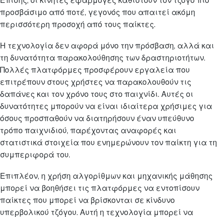
Επίσης, οι κινητές εφαρμογές καθιστούν τον τζόγο πιο
προσβάσιμο από ποτέ, γεγονός που απαιτεί ακόμη
περισσότερη προσοχή από τους παίκτες.
Η τεχνολογία δεν αφορά μόνο την πρόσβαση, αλλά και
τη δυνατότητα παρακολούθησης των δραστηριοτήτων.
Πολλές πλατφόρμες προσφέρουν εργαλεία που
επιτρέπουν στους χρήστες να παρακολουθούν τις
δαπάνες και τον χρόνο τους στο παιχνίδι. Αυτές οι
δυνατότητες μπορούν να είναι ιδιαίτερα χρήσιμες για
όσους προσπαθούν να διατηρήσουν έναν υπεύθυνο
τρόπο παιχνιδιού, παρέχοντας αναφορές και
στατιστικά στοιχεία που ενημερώνουν τον παίκτη για τη
συμπεριφορά του.
Επιπλέον, η χρήση αλγορίθμων και μηχανικής μάθησης
μπορεί να βοηθήσει τις πλατφόρμες να εντοπίσουν
παίκτες που μπορεί να βρίσκονται σε κίνδυνο
υπερβολικού τζόγου. Αυτή η τεχνολογία μπορεί να