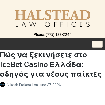
Phone:
(775) 322-2244
Πώς να ξεκινήσετε στο
IceBet Casino Ελλάδα:
οδηγός για νέους παίκτες
Nikesh Prajapati
on
June 27, 2026