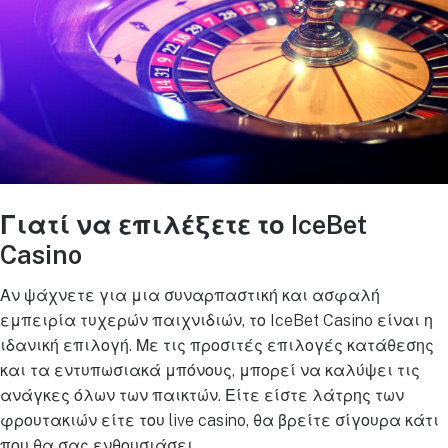
Γιατί να επιλέξετε το IceBet
Casino
Αν ψάχνετε για μια συναρπαστική και ασφαλή
εμπειρία τυχερών παιχνιδιών, το IceBet Casino είναι η
ιδανική επιλογή. Με τις προσιτές επιλογές κατάθεσης
και τα εντυπωσιακά μπόνους, μπορεί να καλύψει τις
ανάγκες όλων των παικτών. Είτε είστε λάτρης των
φρουτακιών είτε του live casino, θα βρείτε σίγουρα κάτι
που θα σας ενθουσιάσει.