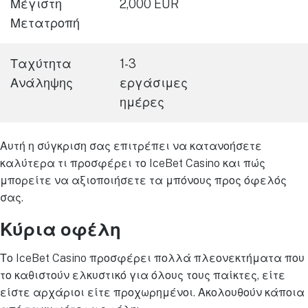
Μέγιστη
2,000 EUR
Μετατροπή
Ταχύτητα
1-3
Ανάληψης
εργάσιμες
ημέρες
Αυτή η σύγκριση σας επιτρέπει να κατανοήσετε
καλύτερα τι προσφέρει το IceBet Casino και πώς
μπορείτε να αξιοποιήσετε τα μπόνους προς όφελός
σας.
Κύρια οφέλη
Το IceBet Casino προσφέρει πολλά πλεονεκτήματα που
το καθιστούν ελκυστικό για όλους τους παίκτες, είτε
είστε αρχάριοι είτε προχωρημένοι. Ακολουθούν κάποια