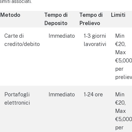
limiti associati.
Metodo
Tempo di
Tempo di
Limiti
Deposito
Prelievo
Carte di
Immediato
1-3 giorni
Min
credito/debito
lavorativi
€20,
Max
€5,00
per
prelie
Portafogli
Immediato
1-24 ore
Min
elettronici
€20,
Max
€5,00
per