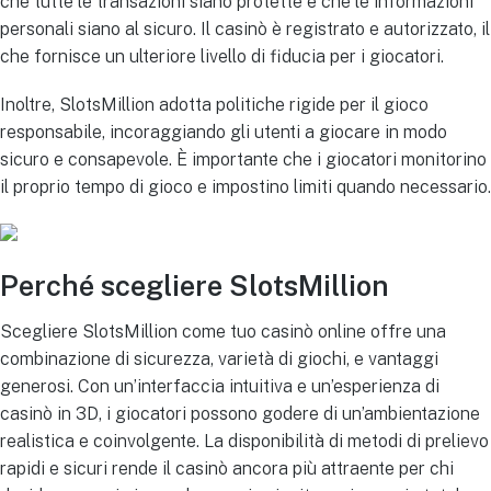
che tutte le transazioni siano protette e che le informazioni
personali siano al sicuro. Il casinò è registrato e autorizzato, il
che fornisce un ulteriore livello di fiducia per i giocatori.
Inoltre, SlotsMillion adotta politiche rigide per il gioco
responsabile, incoraggiando gli utenti a giocare in modo
sicuro e consapevole. È importante che i giocatori monitorino
il proprio tempo di gioco e impostino limiti quando necessario.
Perché scegliere SlotsMillion
Scegliere SlotsMillion come tuo casinò online offre una
combinazione di sicurezza, varietà di giochi, e vantaggi
generosi. Con un’interfaccia intuitiva e un’esperienza di
casinò in 3D, i giocatori possono godere di un’ambientazione
realistica e coinvolgente. La disponibilità di metodi di prelievo
rapidi e sicuri rende il casinò ancora più attraente per chi