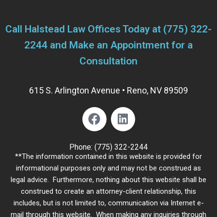
Call Halstead Law Offices Today at
(775) 322-
2244
and Make an Appointment for a
Consultation
615 S. Arlington Avenue • Reno, NV 89509
Phone:
(775) 322-2244
**The information contained in this website is provided for
informational purposes only and may not be construed as
legal advice. Furthermore, nothing about this website shall be
construed to create an attorney-client relationship, this
includes, but is not limited to, communication via Internet e-
mail through this website. When making any inquiries through