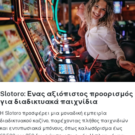
Slotoro: Ένας αξιόπιστος προορισμός
για διαδικτυακά παιχνίδια
Η Slotoro προσφέρει μια μοναδική εμπειρία
διαδικτυακού καζίνο, παρέχοντας πλήθος παιχνιδιών
και εντυπωσιακά μπόνους, όπως καλωσόρισμα έως