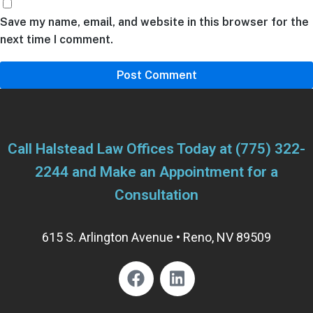
Save my name, email, and website in this browser for the
next time I comment.
Call Halstead Law Offices Today at
(775) 322-
2244
and Make an Appointment for a
Consultation
615 S. Arlington Avenue • Reno, NV 89509