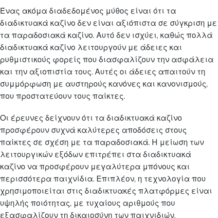
Ένας ακόμα διαδεδομένος μύθος είναι ότι τα
διαδικτυακά καζίνο δεν είναι αξιόπιστα σε σύγκριση με
τα παραδοσιακά καζίνο. Αυτό δεν ισχύει, καθώς πολλά
διαδικτυακά καζίνο λειτουργούν με άδειες και
ρυθμιστικούς φορείς που διασφαλίζουν την ασφάλεια
και την αξιοπιστία τους. Αυτές οι άδειες απαιτούν τη
συμμόρφωση με αυστηρούς κανόνες και κανονισμούς,
που προστατεύουν τους παίκτες.
Οι έρευνες δείχνουν ότι τα διαδικτυακά καζίνο
προσφέρουν συχνά καλύτερες αποδόσεις στους
παίκτες σε σχέση με τα παραδοσιακά. Η μείωση των
λειτουργικών εξόδων επιτρέπει στα διαδικτυακά
καζίνο να προσφέρουν μεγαλύτερα μπόνους και
περισσότερα παιχνίδια. Επιπλέον, η τεχνολογία που
χρησιμοποιείται στις διαδικτυακές πλατφόρμες είναι
υψηλής ποιότητας, με τυχαίους αριθμούς που
εξασφαλίζουν τη δικαιοσύνη των παιχνιδιών.