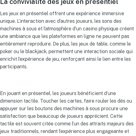
La convivialité des jeux en présentiel
Les jeux en présentiel offrent une expérience immersive
unique. L’interaction avec d’autres joueurs, les sons des
machines à sous et l’atmosphère d’un casino physique créent
une ambiance que les plateformes en ligne ne peuvent pas
entièrement reproduire. De plus, les jeux de table, comme le
poker ou le blackjack, permettent une interaction sociale qui
enrichit l’expérience de jeu, renforçant ainsi le lien entre les
participants.
En jouant en présentiel, les joueurs bénéficient d’une
dimension tactile. Toucher les cartes, faire rouler les dés ou
appuyer sur les boutons des machines à sous procure une
satisfaction que beaucoup de joueurs apprécient. Cette
tactile est souvent citée comme l’un des attraits majeurs des
jeux traditionnels, rendant l’expérience plus engageante et