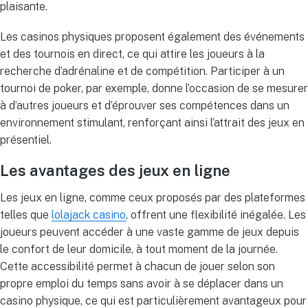
plaisante.
Les casinos physiques proposent également des événements
et des tournois en direct, ce qui attire les joueurs à la
recherche d’adrénaline et de compétition. Participer à un
tournoi de poker, par exemple, donne l’occasion de se mesurer
à d’autres joueurs et d’éprouver ses compétences dans un
environnement stimulant, renforçant ainsi l’attrait des jeux en
présentiel.
Les avantages des jeux en ligne
Les jeux en ligne, comme ceux proposés par des plateformes
telles que
lolajack casino
, offrent une flexibilité inégalée. Les
joueurs peuvent accéder à une vaste gamme de jeux depuis
le confort de leur domicile, à tout moment de la journée.
Cette accessibilité permet à chacun de jouer selon son
propre emploi du temps sans avoir à se déplacer dans un
casino physique, ce qui est particulièrement avantageux pour