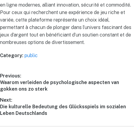
en ligne modernes, alliant innovation, sécurité et commodité.
Pour ceux qui recherchent une expérience de jeu riche et
variée, cette plateforme représente un choix idéal,
permettant à chacun de plonger dans l’univers fascinant des
jeux d’argent tout en bénéficiant d’un soutien constant et de
nombreuses options de divertissement.
Category:
public
Previous:
Waarom verleiden de psychologische aspecten van
gokken ons zo sterk
Next:
Die kulturelle Bedeutung des Glücksspiels im sozialen
Leben Deutschlands