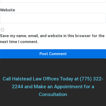
Website
Save my name, email, and website in this browser for the
next time I comment.
Call Halstead Law Offices Today at
(775) 322-
2244
and Make an Appointment for a
Consultation