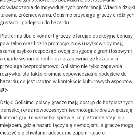
doświadczenia do indywidualnych preferencji. Właśnie dzięki
takiemu zróżnicowaniu, Golisimo przyciąga graczy o różnych
gustach i podejściu do hazardu.
Platforma dba o komfort graczy, oferując atrakcyjne bonusy
powitalne oraz liczne promocje. Nowi użytkownicy mają
szansę szybko rozpocząć swoją przygodę z grami losowymi,
a ciągłe wsparcie techniczne zapewnia, że każda gra
przebiega bezproblemowo. Golisimo nie tylko zapewnia
rozrywkę, ale także promuje odpowiedzialne podejście do
hazardu, co jest istotne w kontekście kulturowych aspektów
gry.
Dzięki Golisimo, polscy gracze mają dostęp do bezpiecznych
transakcji oraz nowoczesnych technologii, które zwiększają
komfort gry. To wszystko sprawia, że platforma staje się
miejscem, gdzie hazard łączy się z emocjami, a gracze mogą
cieszyć się chwilami radości, nie zapominając o