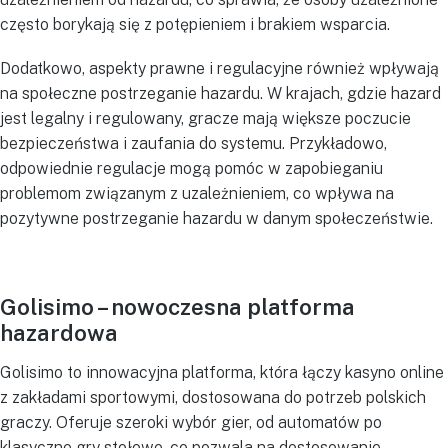
często borykają się z potępieniem i brakiem wsparcia.
Dodatkowo, aspekty prawne i regulacyjne również wpływają
na społeczne postrzeganie hazardu. W krajach, gdzie hazard
jest legalny i regulowany, gracze mają większe poczucie
bezpieczeństwa i zaufania do systemu. Przykładowo,
odpowiednie regulacje mogą pomóc w zapobieganiu
problemom związanym z uzależnieniem, co wpływa na
pozytywne postrzeganie hazardu w danym społeczeństwie.
Golisimo – nowoczesna platforma
hazardowa
Golisimo to innowacyjna platforma, która łączy kasyno online
z zakładami sportowymi, dostosowana do potrzeb polskich
graczy. Oferuje szeroki wybór gier, od automatów po
klasyczne gry stołowe, co pozwala na dostosowanie