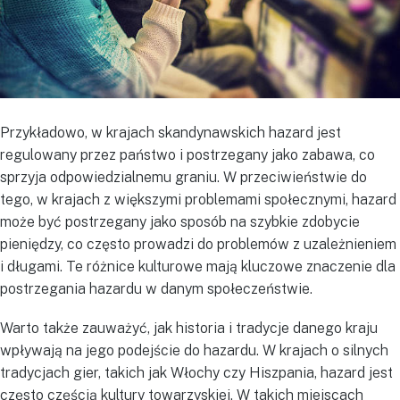
Przykładowo, w krajach skandynawskich hazard jest
regulowany przez państwo i postrzegany jako zabawa, co
sprzyja odpowiedzialnemu graniu. W przeciwieństwie do
tego, w krajach z większymi problemami społecznymi, hazard
może być postrzegany jako sposób na szybkie zdobycie
pieniędzy, co często prowadzi do problemów z uzależnieniem
i długami. Te różnice kulturowe mają kluczowe znaczenie dla
postrzegania hazardu w danym społeczeństwie.
Warto także zauważyć, jak historia i tradycje danego kraju
wpływają na jego podejście do hazardu. W krajach o silnych
tradycjach gier, takich jak Włochy czy Hiszpania, hazard jest
często częścią kultury towarzyskiej. W takich miejscach