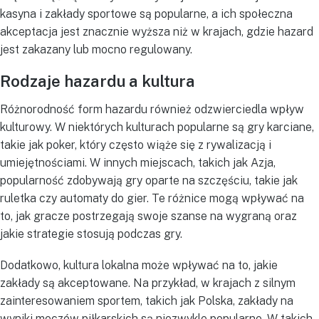
kasyna i zakłady sportowe są popularne, a ich społeczna
akceptacja jest znacznie wyższa niż w krajach, gdzie hazard
jest zakazany lub mocno regulowany.
Rodzaje hazardu a kultura
Różnorodność form hazardu również odzwierciedla wpływ
kulturowy. W niektórych kulturach popularne są gry karciane,
takie jak poker, który często wiąże się z rywalizacją i
umiejętnościami. W innych miejscach, takich jak Azja,
popularność zdobywają gry oparte na szczęściu, takie jak
ruletka czy automaty do gier. Te różnice mogą wpływać na
to, jak gracze postrzegają swoje szanse na wygraną oraz
jakie strategie stosują podczas gry.
Dodatkowo, kultura lokalna może wpływać na to, jakie
zakłady są akceptowane. Na przykład, w krajach z silnym
zainteresowaniem sportem, takich jak Polska, zakłady na
wyniki meczów piłkarskich są niezwykle popularne. W takich