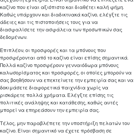
καζίνο που είναι αξιόπιστο και διαθέτει καλή φήμη.
Καθώς υπάρχουν και διαδικτυακά καζίνο, ελέγξτε τις
άδειες και τις πιστοποιήσεις τους για να
διασφαλίσετε την ασφάλεια των προσωπικών σας
δεδομένων.
Επιπλέον, οι προσφορές και τα μπόνους που
προσφέρονται από το καζίνο είναι επίσης σημαντικά.
Πολλά καζίνο προσφέρουν γενναιόδωρα μπόνους
καλωσορίσματος και προσφορές, οι οποίες μπορούν να
σας βοηθήσουν να επεκτείνετε την εμπειρία σας και να
δοκιμάσετε διαφορετικά παιχνίδια χωρίς να
ρισκάρετε πολλά χρήματα. Ελέγξτε επίσης τις
πολιτικές ανάληψης και κατάθεσης, καθώς αυτές
μπορεί να επηρεάσουν την εμπειρία σας.
Τέλος, μην παραβλέπετε την υποστήριξη πελατών του
καζίνο. Είναι σημαντικό να έχετε πρόσβαση σε