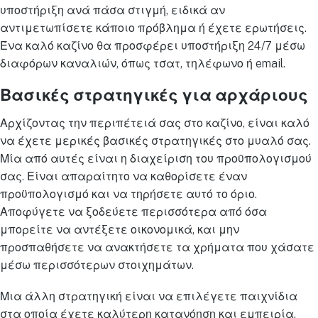
υποστήριξη ανά πάσα στιγμή, ειδικά αν
αντιμετωπίσετε κάποιο πρόβλημα ή έχετε ερωτήσεις.
Ένα καλό καζίνο θα προσφέρει υποστήριξη 24/7 μέσω
διαφόρων καναλιών, όπως τσατ, τηλέφωνο ή email.
Βασικές στρατηγικές για αρχάριους
Αρχίζοντας την περιπέτειά σας στο καζίνο, είναι καλό
να έχετε μερικές βασικές στρατηγικές στο μυαλό σας.
Μία από αυτές είναι η διαχείριση του προϋπολογισμού
σας. Είναι απαραίτητο να καθορίσετε έναν
προϋπολογισμό και να τηρήσετε αυτό το όριο.
Αποφύγετε να ξοδεύετε περισσότερα από όσα
μπορείτε να αντέξετε οικονομικά, και μην
προσπαθήσετε να ανακτήσετε τα χρήματα που χάσατε
μέσω περισσότερων στοιχημάτων.
Μια άλλη στρατηγική είναι να επιλέγετε παιχνίδια
στα οποία έχετε καλύτερη κατανόηση και εμπειρία.