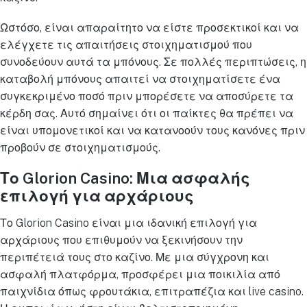
Ωστόσο, είναι απαραίτητο να είστε προσεκτικοί και να
ελέγχετε τις απαιτήσεις στοιχηματισμού που
συνοδεύουν αυτά τα μπόνους. Σε πολλές περιπτώσεις, η
καταβολή μπόνους απαιτεί να στοιχηματίσετε ένα
συγκεκριμένο ποσό πριν μπορέσετε να αποσύρετε τα
κέρδη σας. Αυτό σημαίνει ότι οι παίκτες θα πρέπει να
είναι υπομονετικοί και να κατανοούν τους κανόνες πριν
προβούν σε στοιχηματισμούς.
Το Glorion Casino: Μια ασφαλής
επιλογή για αρχάριους
Το Glorion Casino είναι μια ιδανική επιλογή για
αρχάριους που επιθυμούν να ξεκινήσουν την
περιπέτειά τους στο καζίνο. Με μια σύγχρονη και
ασφαλή πλατφόρμα, προσφέρει μια ποικιλία από
παιχνίδια όπως φρουτάκια, επιτραπέζια και live casino.