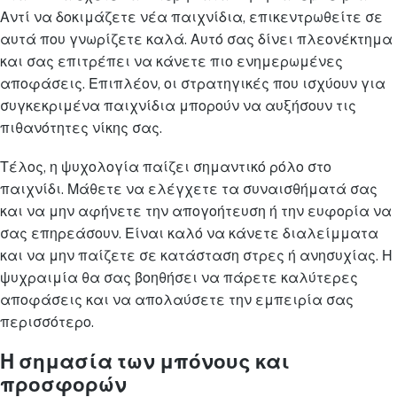
Αντί να δοκιμάζετε νέα παιχνίδια, επικεντρωθείτε σε
αυτά που γνωρίζετε καλά. Αυτό σας δίνει πλεονέκτημα
και σας επιτρέπει να κάνετε πιο ενημερωμένες
αποφάσεις. Επιπλέον, οι στρατηγικές που ισχύουν για
συγκεκριμένα παιχνίδια μπορούν να αυξήσουν τις
πιθανότητες νίκης σας.
Τέλος, η ψυχολογία παίζει σημαντικό ρόλο στο
παιχνίδι. Μάθετε να ελέγχετε τα συναισθήματά σας
και να μην αφήνετε την απογοήτευση ή την ευφορία να
σας επηρεάσουν. Είναι καλό να κάνετε διαλείμματα
και να μην παίζετε σε κατάσταση στρες ή ανησυχίας. Η
ψυχραιμία θα σας βοηθήσει να πάρετε καλύτερες
αποφάσεις και να απολαύσετε την εμπειρία σας
περισσότερο.
Η σημασία των μπόνους και
προσφορών