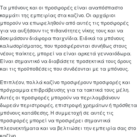
Τα μπόνους και οι προσφορές είναι αναπόσπαστο
κομμάτι της εμπειρίας στα καζίνο. Οι αρχάριοι
μπορούν να επωφεληθούν από αυτές τις προσφορές
για να αυξήσουν τις πιθανότητες νίκης τους και να
δοκιμάσουν διάφορα παιχνίδια. Ειδικά τα μπόνους
καλωσορίσματος, που προσφέρονται συνήθως στους
νέους παίκτες, μπορεί να είναι αρκετά γενναιόδωρα.
Είναι σημαντικό να διαβάσετε προσεκτικά τους όρους
και τις προϋποθέσεις που συνδέονται με τα μπόνους.
Επιπλέον, πολλά καζίνο προσφέρουν προσφορές και
πρόγραμμα επιβράβευσης για τα τακτικά τους μέλη.
Αυτές οι προσφορές μπορούν να περιλαμβάνουν
δωρεάν περιστροφές, επιστροφή χρημάτων ή πρόσθετα
μπόνους κατάθεσης. Η συμμετοχή σε αυτές τις
προσφορές μπορεί να προσφέρει σημαντικά
πλεονεκτήματα και να βελτιώσει την εμπειρία σας στο
καζίνο.