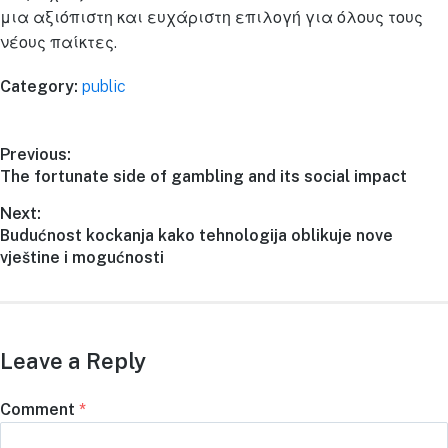
μια αξιόπιστη και ευχάριστη επιλογή για όλους τους
νέους παίκτες.
Category:
public
Previous:
The fortunate side of gambling and its social impact
Next:
Budućnost kockanja kako tehnologija oblikuje nove
vještine i mogućnosti
Leave a Reply
Comment
*