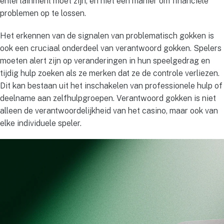
entertainment moet zijn, en niet een manier om financiële
problemen op te lossen.
Het erkennen van de signalen van problematisch gokken is
ook een cruciaal onderdeel van verantwoord gokken. Spelers
moeten alert zijn op veranderingen in hun speelgedrag en
tijdig hulp zoeken als ze merken dat ze de controle verliezen.
Dit kan bestaan uit het inschakelen van professionele hulp of
deelname aan zelfhulpgroepen. Verantwoord gokken is niet
alleen de verantwoordelijkheid van het casino, maar ook van
elke individuele speler.