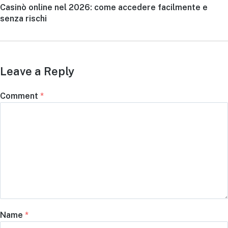
Casinò online nel 2026: come accedere facilmente e
senza rischi
Leave a Reply
Comment
*
Name
*