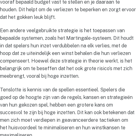
vooraf bepaald budget vast te stellen en je daaraan te
houden. Dit helpt om de verliezen te beperken en zorgt ervoor
dat het gokken leuk blijft.
Een andere veelgebruikte strategie is het toepassen van
bepaalde systemen, zoals het Martingale-systeem. Dit houdt
in dat spelers hun inzet verdubbelen na elk verlies, met de
hoop dat ze uiteindelijk een winst behalen die hun verliezen
compenseert. Hoewel deze strategie in theorie werkt, is het
belangrijk om te beseffen dat het ook grote risico’s met zich
meebrengt, vooral bij hoge inzetten.
Tenslotte is kennis van de spellen essentieel. Spelers die
goed op de hoogte zijn van de regels, kansen en strategieën
van hun gekozen spel, hebben een grotere kans om
succesvol te zijn bij hoge inzetten. Dit kan ook betekenen dat
men zich moet verdiepen in geavanceerdere tactieken om
het huisvoordeel te minimaliseren en hun winstkansen te
maximaliseren.