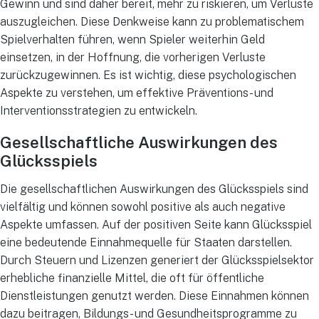
Gewinn und sind daher bereit, mehr zu riskieren, um Verluste
auszugleichen. Diese Denkweise kann zu problematischem
Spielverhalten führen, wenn Spieler weiterhin Geld
einsetzen, in der Hoffnung, die vorherigen Verluste
zurückzugewinnen. Es ist wichtig, diese psychologischen
Aspekte zu verstehen, um effektive Präventions- und
Interventionsstrategien zu entwickeln.
Gesellschaftliche Auswirkungen des
Glücksspiels
Die gesellschaftlichen Auswirkungen des Glücksspiels sind
vielfältig und können sowohl positive als auch negative
Aspekte umfassen. Auf der positiven Seite kann Glücksspiel
eine bedeutende Einnahmequelle für Staaten darstellen.
Durch Steuern und Lizenzen generiert der Glücksspielsektor
erhebliche finanzielle Mittel, die oft für öffentliche
Dienstleistungen genutzt werden. Diese Einnahmen können
dazu beitragen, Bildungs- und Gesundheitsprogramme zu