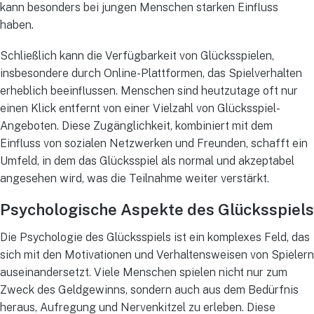
kann besonders bei jungen Menschen starken Einfluss
haben.
Schließlich kann die Verfügbarkeit von Glücksspielen,
insbesondere durch Online-Plattformen, das Spielverhalten
erheblich beeinflussen. Menschen sind heutzutage oft nur
einen Klick entfernt von einer Vielzahl von Glücksspiel-
Angeboten. Diese Zugänglichkeit, kombiniert mit dem
Einfluss von sozialen Netzwerken und Freunden, schafft ein
Umfeld, in dem das Glücksspiel als normal und akzeptabel
angesehen wird, was die Teilnahme weiter verstärkt.
Psychologische Aspekte des Glücksspiels
Die Psychologie des Glücksspiels ist ein komplexes Feld, das
sich mit den Motivationen und Verhaltensweisen von Spielern
auseinandersetzt. Viele Menschen spielen nicht nur zum
Zweck des Geldgewinns, sondern auch aus dem Bedürfnis
heraus, Aufregung und Nervenkitzel zu erleben. Diese