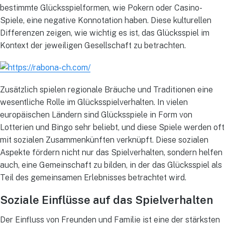
bestimmte Glücksspielformen, wie Pokern oder Casino-
Spiele, eine negative Konnotation haben. Diese kulturellen
Differenzen zeigen, wie wichtig es ist, das Glücksspiel im
Kontext der jeweiligen Gesellschaft zu betrachten.
Zusätzlich spielen regionale Bräuche und Traditionen eine
wesentliche Rolle im Glücksspielverhalten. In vielen
europäischen Ländern sind Glücksspiele in Form von
Lotterien und Bingo sehr beliebt, und diese Spiele werden oft
mit sozialen Zusammenkünften verknüpft. Diese sozialen
Aspekte fördern nicht nur das Spielverhalten, sondern helfen
auch, eine Gemeinschaft zu bilden, in der das Glücksspiel als
Teil des gemeinsamen Erlebnisses betrachtet wird.
Soziale Einflüsse auf das Spielverhalten
Der Einfluss von Freunden und Familie ist eine der stärksten