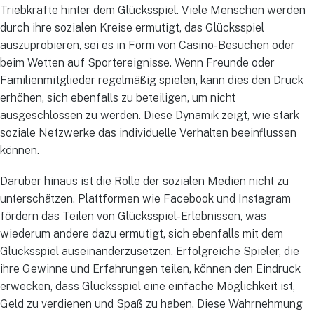
Triebkräfte hinter dem Glücksspiel. Viele Menschen werden
durch ihre sozialen Kreise ermutigt, das Glücksspiel
auszuprobieren, sei es in Form von Casino-Besuchen oder
beim Wetten auf Sportereignisse. Wenn Freunde oder
Familienmitglieder regelmäßig spielen, kann dies den Druck
erhöhen, sich ebenfalls zu beteiligen, um nicht
ausgeschlossen zu werden. Diese Dynamik zeigt, wie stark
soziale Netzwerke das individuelle Verhalten beeinflussen
können.
Darüber hinaus ist die Rolle der sozialen Medien nicht zu
unterschätzen. Plattformen wie Facebook und Instagram
fördern das Teilen von Glücksspiel-Erlebnissen, was
wiederum andere dazu ermutigt, sich ebenfalls mit dem
Glücksspiel auseinanderzusetzen. Erfolgreiche Spieler, die
ihre Gewinne und Erfahrungen teilen, können den Eindruck
erwecken, dass Glücksspiel eine einfache Möglichkeit ist,
Geld zu verdienen und Spaß zu haben. Diese Wahrnehmung