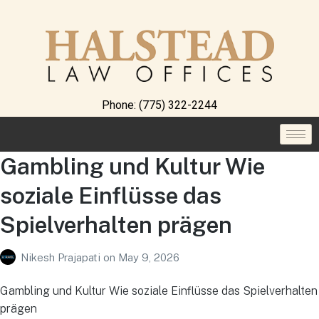
Phone:
(775) 322-2244
Gambling und Kultur Wie
soziale Einflüsse das
Spielverhalten prägen
Nikesh Prajapati
on
May 9, 2026
Gambling und Kultur Wie soziale Einflüsse das Spielverhalten
prägen