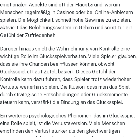
emotionalen Aspekte sind oft der Hauptgrund, warum
Menschen regelmäßig in Casinos oder bei Online-Anbietern
spielen. Die Möglichkeit, schnell hohe Gewinne zu erzielen,
aktiviert das Belohnungssystem im Gehirn und sorgt für ein
Gefühl der Zufriedenheit.
Darüber hinaus spielt die Wahrnehmung von Kontrolle eine
wichtige Rolle im Glücksspielverhalten. Viele Spieler glauben,
dass sie ihre Chancen beeinflussen können, obwohl
Glücksspiel oft auf Zufall basiert. Dieses Gefühl der
Kontrolle kann dazu führen, dass Spieler trotz wiederholter
Verluste weiterhin spielen. Die Illusion, dass man das Spiel
durch strategische Entscheidungen oder Glücksmomente
steuern kann, verstärkt die Bindung an das Glücksspiel.
Ein weiteres psychologisches Phänomen, das im Glücksspiel
eine Rolle spielt, ist die Verlustaversion. Viele Menschen
empfinden den Verlust stärker als den gleichwertigen