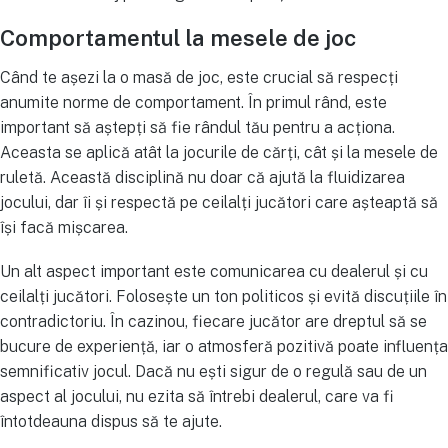
Comportamentul la mesele de joc
Când te așezi la o masă de joc, este crucial să respecți
anumite norme de comportament. În primul rând, este
important să aștepți să fie rândul tău pentru a acționa.
Aceasta se aplică atât la jocurile de cărți, cât și la mesele de
ruletă. Această disciplină nu doar că ajută la fluidizarea
jocului, dar îi și respectă pe ceilalți jucători care așteaptă să
își facă mișcarea.
Un alt aspect important este comunicarea cu dealerul și cu
ceilalți jucători. Folosește un ton politicos și evită discuțiile în
contradictoriu. În cazinou, fiecare jucător are dreptul să se
bucure de experiență, iar o atmosferă pozitivă poate influența
semnificativ jocul. Dacă nu ești sigur de o regulă sau de un
aspect al jocului, nu ezita să întrebi dealerul, care va fi
întotdeauna dispus să te ajute.