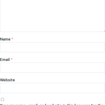
Name
*
Email
*
Website