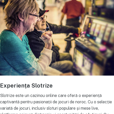
Experiența Slotrize
Slotrize este un cazinou online care oferă o experiență
captivantă pentru pasionații de jocuri de noroc. Cu o selecție
variată de jocuri, inclusiv sloturi populare și mese live,