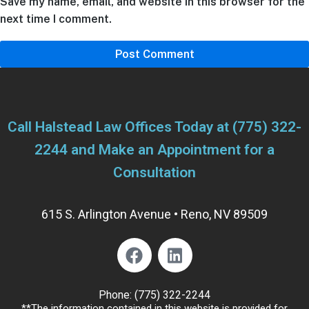
Save my name, email, and website in this browser for the
next time I comment.
Call Halstead Law Offices Today at
(775) 322-
2244
and Make an Appointment for a
Consultation
615 S. Arlington Avenue • Reno, NV 89509
Phone:
(775) 322-2244
**The information contained in this website is provided for