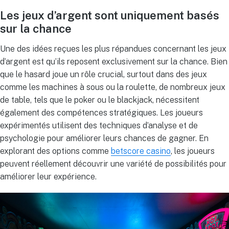
Les jeux d’argent sont uniquement basés
sur la chance
Une des idées reçues les plus répandues concernant les jeux
d’argent est qu’ils reposent exclusivement sur la chance. Bien
que le hasard joue un rôle crucial, surtout dans des jeux
comme les machines à sous ou la roulette, de nombreux jeux
de table, tels que le poker ou le blackjack, nécessitent
également des compétences stratégiques. Les joueurs
expérimentés utilisent des techniques d’analyse et de
psychologie pour améliorer leurs chances de gagner. En
explorant des options comme
betscore casino
, les joueurs
peuvent réellement découvrir une variété de possibilités pour
améliorer leur expérience.