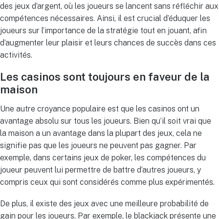
des jeux d’argent, où les joueurs se lancent sans réfléchir aux
compétences nécessaires. Ainsi, il est crucial d’éduquer les
joueurs sur l’importance de la stratégie tout en jouant, afin
d’augmenter leur plaisir et leurs chances de succès dans ces
activités.
Les casinos sont toujours en faveur de la
maison
Une autre croyance populaire est que les casinos ont un
avantage absolu sur tous les joueurs. Bien qu’il soit vrai que
la maison a un avantage dans la plupart des jeux, cela ne
signifie pas que les joueurs ne peuvent pas gagner. Par
exemple, dans certains jeux de poker, les compétences du
joueur peuvent lui permettre de battre d’autres joueurs, y
compris ceux qui sont considérés comme plus expérimentés.
De plus, il existe des jeux avec une meilleure probabilité de
gain pour les joueurs. Par exemple, le blackjack présente une