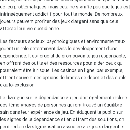
de jeu problématiques, mais cela ne signifie pas que le jeu est
intrinsèquement addictif pour tout le monde. De nombreux
joueurs peuvent profiter des jeux d’argent sans que cela
affecte leur vie quotidienne.
Les facteurs sociaux, psychologiques et environnementaux
jouent un rôle déterminant dans le développement d’une
dépendance. Il est crucial de promouvoir le jeu responsable,
en offrant des outils et des ressources pour aider ceux qui
pourraient être à risque. Les casinos en ligne, par exemple,
offrent souvent des options de limites de dépôt et des outils
d’auto-exclusion.
Le dialogue sur la dépendance au jeu doit également inclure
des témoignages de personnes qui ont trouvé un équilibre
sain dans leur expérience de jeu. En éduquant le public sur
les signes de la dépendance et en offrant des solutions, on
peut réduire la stigmatisation associée aux jeux d’argent et