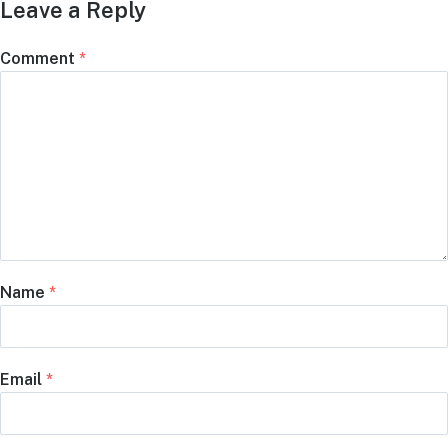
Leave a Reply
Comment
*
Name
*
Email
*