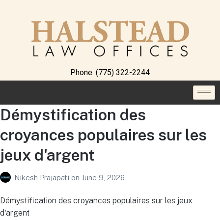
Phone:
(775) 322-2244
Démystification des
croyances populaires sur les
jeux d'argent
Nikesh Prajapati
on
June 9, 2026
Démystification des croyances populaires sur les jeux
d'argent