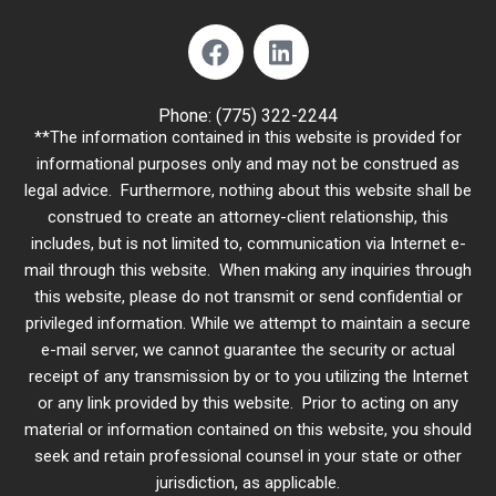
Phone:
(775) 322-2244
**The information contained in this website is provided for
informational purposes only and may not be construed as
legal advice. Furthermore, nothing about this website shall be
construed to create an attorney-client relationship, this
includes, but is not limited to, communication via Internet e-
mail through this website. When making any inquiries through
this website, please do not transmit or send confidential or
privileged information. While we attempt to maintain a secure
e-mail server, we cannot guarantee the security or actual
receipt of any transmission by or to you utilizing the Internet
or any link provided by this website. Prior to acting on any
material or information contained on this website, you should
seek and retain professional counsel in your state or other
jurisdiction, as applicable.