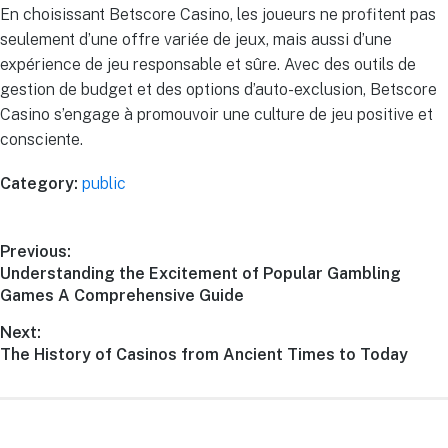
En choisissant Betscore Casino, les joueurs ne profitent pas
seulement d’une offre variée de jeux, mais aussi d’une
expérience de jeu responsable et sûre. Avec des outils de
gestion de budget et des options d’auto-exclusion, Betscore
Casino s’engage à promouvoir une culture de jeu positive et
consciente.
Category:
public
Previous:
Understanding the Excitement of Popular Gambling
Games A Comprehensive Guide
Next:
The History of Casinos from Ancient Times to Today