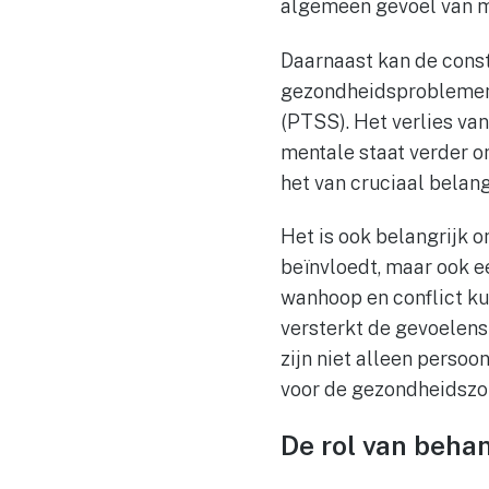
algemeen gevoel van m
Daarnaast kan de const
gezondheidsproblemen,
(PTSS). Het verlies va
mentale staat verder on
het van cruciaal belan
Het is ook belangrijk 
beïnvloedt, maar ook ee
wanhoop en conflict kunn
versterkt de gevoelens
zijn niet alleen persoo
voor de gezondheidszor
De rol van beha