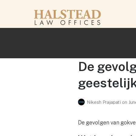
De gevolg
geestelij
Nikesh Prajapati
on
Jun
De gevolgen van gokve