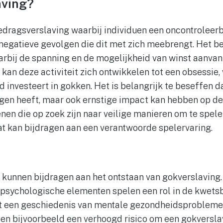
aving?
edragsverslaving waarbij individuen een oncontroleer
negatieve gevolgen die dit met zich meebrengt. Het b
rbij de spanning en de mogelijkheid van winst aanvank
jd kan deze activiteit zich ontwikkelen tot een obsessi
d investeert in gokken. Het is belangrijk te beseffen d
lgen heeft, maar ook ernstige impact kan hebben op de
en die op zoek zijn naar veilige manieren om te spelen,
at kan bijdragen aan een verantwoorde spelervaring.
 kunnen bijdragen aan het ontstaan van gokverslaving.
psychologische elementen spelen een rol in de kwets
t een geschiedenis van mentale gezondheidsproblemen
en bijvoorbeeld een verhoogd risico om een gokverslav