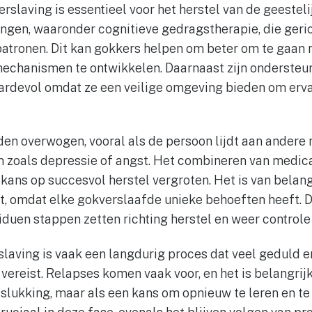
slaving is essentieel voor het herstel van de geesteli
ngen, waaronder cognitieve gedragstherapie, die geric
atronen. Dit kan gokkers helpen om beter om te gaan 
chanismen te ontwikkelen. Daarnaast zijn ondersteu
devol omdat ze een veilige omgeving bieden om ervar
en overwogen, vooral als de persoon lijdt aan andere
zoals depressie of angst. Het combineren van medic
kans op succesvol herstel vergroten. Het is van belan
, omdat elke gokverslaafde unieke behoeften heeft. 
iduen stappen zetten richting herstel en weer controle 
slaving is vaak een langdurig proces dat veel geduld e
ereist. Relapses komen vaak voor, en het is belangrijk
lukking, maar als een kans om opnieuw te leren en te 