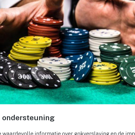
n ondersteuning
e waardevolle informatie over gokverslaving en de imp