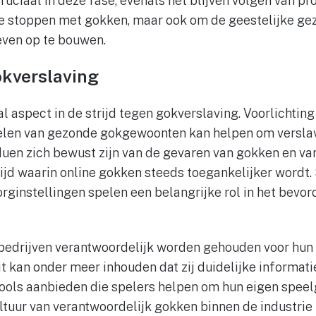
cruciaal in deze fase, evenals het blijven volgen van pr
 te stoppen met gokken, maar ook om de geestelijke ge
even op te bouwen.
okverslaving
l aspect in de strijd tegen gokverslaving. Voorlichting 
elen van gezonde gokgewoonten kan helpen om verslav
viduen zich bewust zijn van de gevaren van gokken en v
 tijd waarin online gokken steeds toegankelijker wordt.
instellingen spelen een belangrijke rol in het bevor
edrijven verantwoordelijk worden gehouden voor hun r
t kan onder meer inhouden dat zij duidelijke informati
 tools aanbieden die spelers helpen om hun eigen spee
ltuur van verantwoordelijk gokken binnen de industrie