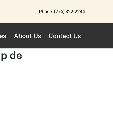
Phone:
(775) 322-2244
es
About Us
Contact Us
op de