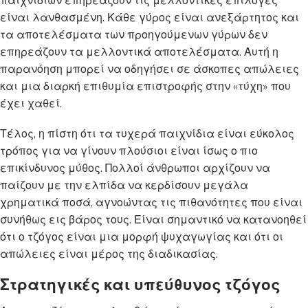
παιχνιδιών επηρεάζουν τις μελλοντικές επιλογές
είναι λανθασμένη. Κάθε γύρος είναι ανεξάρτητος και
τα αποτελέσματα των προηγούμενων γύρων δεν
επηρεάζουν τα μελλοντικά αποτελέσματα. Αυτή η
παρανόηση μπορεί να οδηγήσει σε άσκοπες απώλειες
και μια διαρκή επιθυμία επιστροφής στην «τύχη» που
έχει χαθεί.
Τέλος, η πίστη ότι τα τυχερά παιχνίδια είναι εύκολος
τρόπος για να γίνουν πλούσιοι είναι ίσως ο πιο
επικίνδυνος μύθος. Πολλοί άνθρωποι αρχίζουν να
παίζουν με την ελπίδα να κερδίσουν μεγάλα
χρηματικά ποσά, αγνοώντας τις πιθανότητες που είναι
συνήθως εις βάρος τους. Είναι σημαντικό να κατανοηθεί
ότι ο τζόγος είναι μια μορφή ψυχαγωγίας και ότι οι
απώλειες είναι μέρος της διαδικασίας.
Στρατηγικές και υπεύθυνος τζόγος