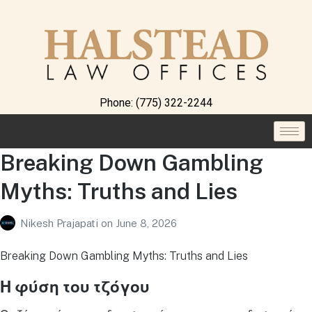
Phone:
(775) 322-2244
Breaking Down Gambling
Myths: Truths and Lies
Nikesh Prajapati
on
June 8, 2026
Breaking Down Gambling Myths: Truths and Lies
Η φύση του τζόγου