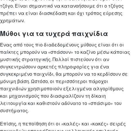
τζόγο. Είναι σημαντικό να κατανοήσουμε ότι ο τζόγος
πρέπει να είναι διασκέδαση και όχι τρόπος εύρεσης
χρημάτων.
Μύθοι για τα τυχερά παιχνίδια
Ένας από τους πιο διαδεδομένους μύθους είναι ότι οι
παίκτες μπορούν να «σπάσουν» το καζίνο μέσω κάποιας
μυστικής στρατηγικής. Πολλοί πιστεύουν ότι αν
συγκεντρώσουν αρκετές πληροφορίες για ένα
συγκεκριμένο παιχνίδι, θα μπορούν να το κερδίσουν σε
μόνιμη βάση. Ωστόσο, οι περισσότεροι πάροχοι
παιχνιδιών χρησιμοποιούν εξελιγμένα αλγορίθμους
και μηχανισμούς που διασφαλίζουν τη δίκαιη
λειτουργία και καθιστούν αδύνατο το «σπάσιμο» του
συστήματος.
Επίσης, η πεποίθηση ότι οι «καλές» και «κακές» σειρές