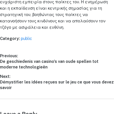
ευχάριστη εμπειρία στους παίκτες του. Η ενημέρωση
και η εκπαίδευση είναι κεντρικής σημασίας για τη
στρατηγική του, βοηθώντας τους παίκτες να
κατανοήσουν τους κινδύνους και να απολαύσουν τον
τζόγο με ασφάλεια και ευθύνη.
Category:
public
Previous:
De geschiedenis van casino's van oude spellen tot
moderne technologieën
Next:
Démystifier les idées reçues sur le jeu ce que vous devez
savoir
Leave a Reply