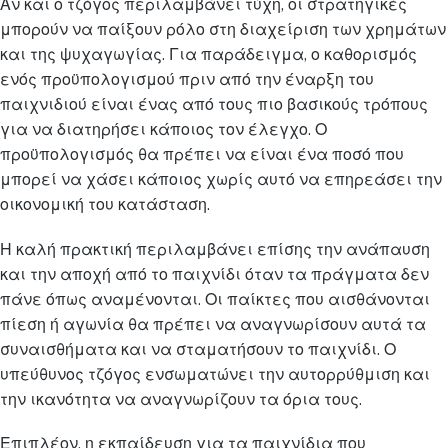
Αν και ο τζόγος περιλαμβάνει τύχη, οι στρατηγικές
μπορούν να παίξουν ρόλο στη διαχείριση των χρημάτων
και της ψυχαγωγίας. Για παράδειγμα, ο καθορισμός
ενός προϋπολογισμού πριν από την έναρξη του
παιχνιδιού είναι ένας από τους πιο βασικούς τρόπους
για να διατηρήσει κάποιος τον έλεγχο. Ο
προϋπολογισμός θα πρέπει να είναι ένα ποσό που
μπορεί να χάσει κάποιος χωρίς αυτό να επηρεάσει την
οικονομική του κατάσταση.
Η καλή πρακτική περιλαμβάνει επίσης την ανάπαυση
και την αποχή από το παιχνίδι όταν τα πράγματα δεν
πάνε όπως αναμένονται. Οι παίκτες που αισθάνονται
πίεση ή αγωνία θα πρέπει να αναγνωρίσουν αυτά τα
συναισθήματα και να σταματήσουν το παιχνίδι. Ο
υπεύθυνος τζόγος ενσωματώνει την αυτορρύθμιση και
την ικανότητα να αναγνωρίζουν τα όρια τους.
Επιπλέον, η εκπαίδευση για τα παιχνίδια που