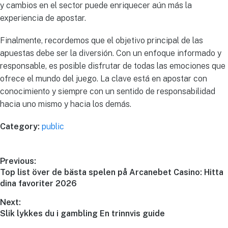
y cambios en el sector puede enriquecer aún más la
experiencia de apostar.
Finalmente, recordemos que el objetivo principal de las
apuestas debe ser la diversión. Con un enfoque informado y
responsable, es posible disfrutar de todas las emociones que
ofrece el mundo del juego. La clave está en apostar con
conocimiento y siempre con un sentido de responsabilidad
hacia uno mismo y hacia los demás.
Category:
public
Previous:
Top list över de bästa spelen på Arcanebet Casino: Hitta
dina favoriter 2026
Next:
Slik lykkes du i gambling En trinnvis guide