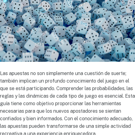
Las apuestas no son simplemente una cuestión de suerte;
también implican un profundo conocimiento del juego en el
que se está participando. Comprender las probabilidades, las
reglas y las dinámicas de cada tipo de juego es esencial. Esta
guía tiene como objetivo proporcionar las herramientas
necesarias para que los nuevos apostadores se sientan
confiados y bien informados. Con el conocimiento adecuado,
las apuestas pueden transformarse de una simple actividad
recreativa a una experiencia enriquecedora.