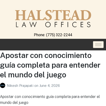
Phone:
(775) 322-2244
Apostar con conocimiento
guía completa para entender
el mundo del juego
Nikesh Prajapati
on
June 4, 2026
Apostar con conocimiento guía completa para entender el
mundo del juego