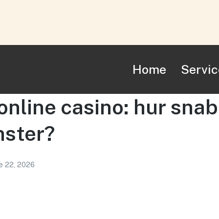
Home
Servic
online casino: hur sna
nster?
e 22, 2026