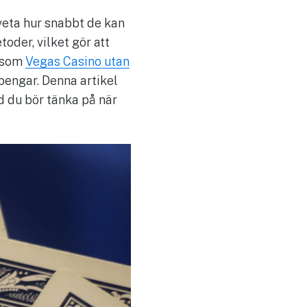
 veta hur snabbt de kan
oder, vilket gör att
v som
Vegas Casino utan
 pengar. Denna artikel
d du bör tänka på när