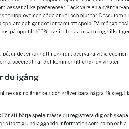
om passar olika preferenser. Tack vare en användarvän
 spelupplevelsen både enkel och njutbar. Dessutom fin
 spelare och gör det lönsamt att spela. På många casi
us på upp till 100% av sitt första insättning, vilket ge
 på, är det viktigt att noggrant överväga vilka casino
erna, speciellt när det kommer till uttag av vinster.
r du igång
online casino är enkelt och kräver bara några få steg. H
:
För att börja spela måste du registrera dig och skapa
ver oftast grundläggande information som namn och e-