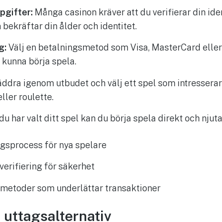
ppgifter:
Många casinon kräver att du verifierar din ide
bekräftar din ålder och identitet.
g:
Välj en betalningsmetod som Visa, MasterCard eller
t kunna börja spela.
ddra igenom utbudet och välj ett spel som intresserar 
eller roulette.
du har valt ditt spel kan du börja spela direkt och njut
ngsprocess för nya spelare
verifiering för säkerhet
smetoder som underlättar transaktioner
 uttagsalternativ