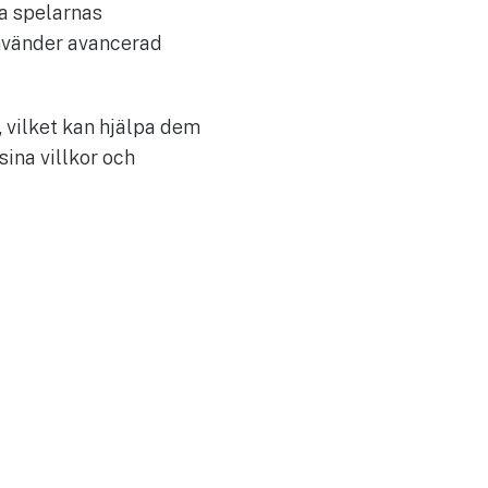
da spelarnas
använder avancerad
 vilket kan hjälpa dem
sina villkor och