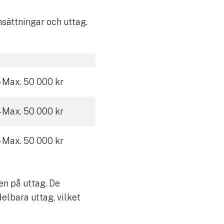
nsättningar och uttag.
– Max. 50 000 kr
– Max. 50 000 kr
– Max. 50 000 kr
en på uttag. De
lbara uttag, vilket