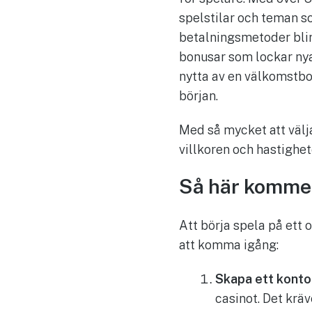
spelstilar och teman s
betalningsmetoder blir
bonusar som lockar nya
nytta av en välkomstbon
början.
Med så mycket att välja
villkoren och hastighet
Så här komme
Att börja spela på ett 
att komma igång:
Skapa ett konto
casinot. Det krä