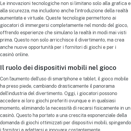
Le innovazioni tecnologiche non si limitano solo alla grafica e
alla sicurezza, ma includono anche l’introduzione della realtà
aumentata e virtuale. Queste tecnologie permettono ai
giocatori di immergersi completamente nel mondo del gioco,
offrendo esperienze che simulano la realtà in modi mai visti
prima. Questo non solo arricchisce il divertimento, ma crea
anche nuove opportunità per i fornitori di giochi e per i
casinò online.
Il ruolo dei dispositivi mobili nel gioco
Con l’aumento dell’uso di smartphone e tablet, il gioco mobile
ha preso piede, cambiando drasticamente il panorama
dell’industria del divertimento. Oggi, i giocatori possono
accedere ai loro giochi preferiti ovunque e in qualsiasi
momento, eliminando la necessità di recarsi fisicamente in un
casinò. Questo ha portato a una crescita esponenziale della
domanda di giochi ottimizzati per dispositivi mobili, spingendo
i fornitori a adattarsi e innovare costantemente.