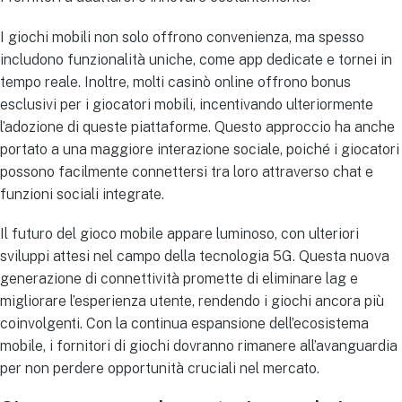
I giochi mobili non solo offrono convenienza, ma spesso
includono funzionalità uniche, come app dedicate e tornei in
tempo reale. Inoltre, molti casinò online offrono bonus
esclusivi per i giocatori mobili, incentivando ulteriormente
l’adozione di queste piattaforme. Questo approccio ha anche
portato a una maggiore interazione sociale, poiché i giocatori
possono facilmente connettersi tra loro attraverso chat e
funzioni sociali integrate.
Il futuro del gioco mobile appare luminoso, con ulteriori
sviluppi attesi nel campo della tecnologia 5G. Questa nuova
generazione di connettività promette di eliminare lag e
migliorare l’esperienza utente, rendendo i giochi ancora più
coinvolgenti. Con la continua espansione dell’ecosistema
mobile, i fornitori di giochi dovranno rimanere all’avanguardia
per non perdere opportunità cruciali nel mercato.