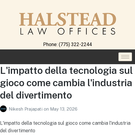
Phone:
(775) 322-2244
L'impatto della tecnologia sul
gioco come cambia l'industria
del divertimento
Nikesh Prajapati
on
May 13, 2026
L'impatto della tecnologia sul gioco come cambia l'industria
del divertimento