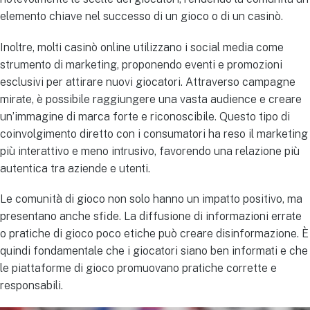
elemento chiave nel successo di un gioco o di un casinò.
Inoltre, molti casinò online utilizzano i social media come
strumento di marketing, proponendo eventi e promozioni
esclusivi per attirare nuovi giocatori. Attraverso campagne
mirate, è possibile raggiungere una vasta audience e creare
un’immagine di marca forte e riconoscibile. Questo tipo di
coinvolgimento diretto con i consumatori ha reso il marketing
più interattivo e meno intrusivo, favorendo una relazione più
autentica tra aziende e utenti.
Le comunità di gioco non solo hanno un impatto positivo, ma
presentano anche sfide. La diffusione di informazioni errate
o pratiche di gioco poco etiche può creare disinformazione. È
quindi fondamentale che i giocatori siano ben informati e che
le piattaforme di gioco promuovano pratiche corrette e
responsabili.