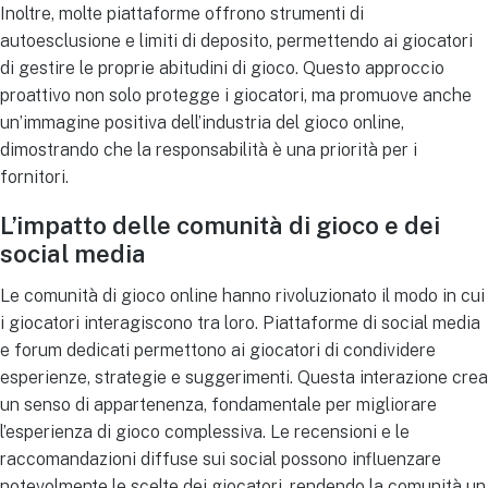
Inoltre, molte piattaforme offrono strumenti di
autoesclusione e limiti di deposito, permettendo ai giocatori
di gestire le proprie abitudini di gioco. Questo approccio
proattivo non solo protegge i giocatori, ma promuove anche
un’immagine positiva dell’industria del gioco online,
dimostrando che la responsabilità è una priorità per i
fornitori.
L’impatto delle comunità di gioco e dei
social media
Le comunità di gioco online hanno rivoluzionato il modo in cui
i giocatori interagiscono tra loro. Piattaforme di social media
e forum dedicati permettono ai giocatori di condividere
esperienze, strategie e suggerimenti. Questa interazione crea
un senso di appartenenza, fondamentale per migliorare
l’esperienza di gioco complessiva. Le recensioni e le
raccomandazioni diffuse sui social possono influenzare
notevolmente le scelte dei giocatori, rendendo la comunità un