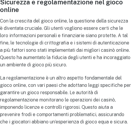
Sicurezza e regolamentazione nel gioco
online
Con la crescita del gioco online, la questione della sicurezza
è diventata cruciale. Gli utenti vogliono essere certi che le
loro informazioni personali e finanziarie siano protette. A tal
fine, le tecnologie di crittografia e i sistemi di autenticazione
a più fattori sono stati implementati dai migliori casinò online.
Questo ha aumentato la fiducia degli utenti e ha incoraggiato
un ambiente di gioco più sicuro.
La regolamentazione è un altro aspetto fondamentale del
gioco online, con vari paesi che adottano leggi specifiche per
garantire un gioco responsabile. Le autorità di
regolamentazione monitorano le operazioni dei casinò,
imponendo licenze e controlli rigorosi. Questo aiuta a
prevenire frodi e comportamenti problematici, assicurando
che i giocatori abbiano un’esperienza di gioco equa e sicura.