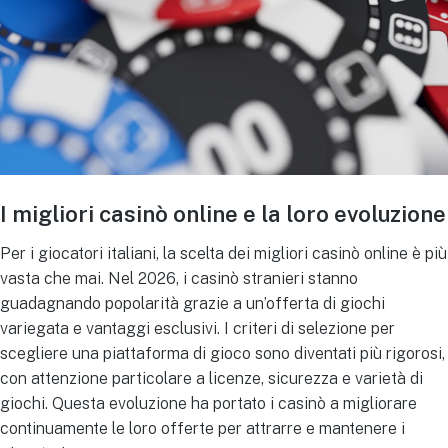
I migliori casinò online e la loro evoluzione
Per i giocatori italiani, la scelta dei migliori casinò online è più
vasta che mai. Nel 2026, i casinò stranieri stanno
guadagnando popolarità grazie a un’offerta di giochi
variegata e vantaggi esclusivi. I criteri di selezione per
scegliere una piattaforma di gioco sono diventati più rigorosi,
con attenzione particolare a licenze, sicurezza e varietà di
giochi. Questa evoluzione ha portato i casinò a migliorare
continuamente le loro offerte per attrarre e mantenere i