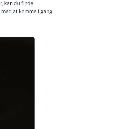
, kan du finde
g med at komme i gang