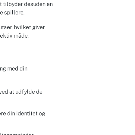
et tilbyder desuden en
 spillere.
aer, hvilket giver
fektiv måde.
gang med din
ved at udfylde de
ere din identitet og