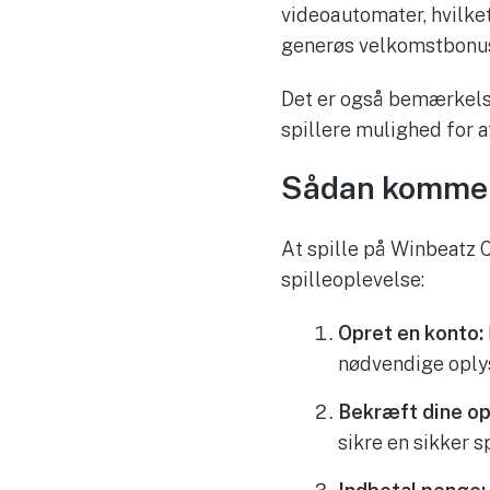
videoautomater, hvilket
generøs velkomstbonus, 
Det er også bemærkelse
spillere mulighed for 
Sådan kommer
At spille på Winbeatz C
spilleoplevelse:
Opret en konto:
nødvendige oply
Bekræft dine op
sikre en sikker s