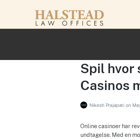
Spil hvor
Casinos m
Nikesh Prajapati
on
May
Online casinoer har re
undtagelse. Med en mod