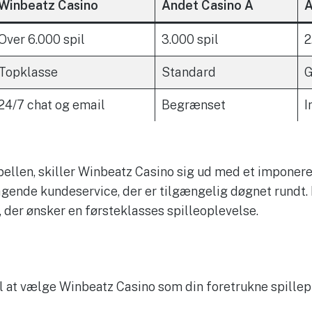
Winbeatz Casino
Andet Casino A
A
Over 6.000 spil
3.000 spil
2
Topklasse
Standard
G
24/7 chat og email
Begrænset
I
ellen, skiller Winbeatz Casino sig ud med et imponer
gende kundeservice, der er tilgængelig døgnet rundt. D
 der ønsker en førsteklasses spilleoplevelse.
l at vælge Winbeatz Casino som din foretrukne spillep