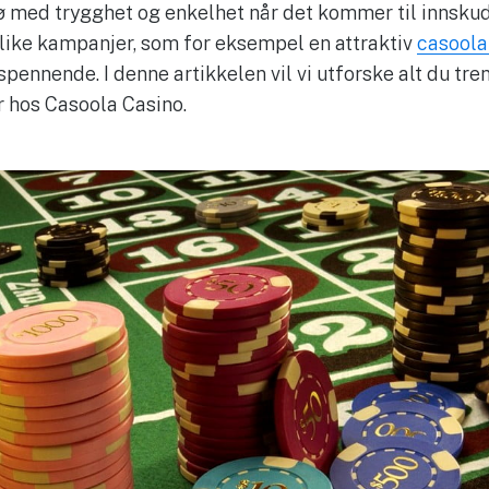
ø med trygghet og enkelhet når det kommer til innskud
ulike kampanjer, som for eksempel en attraktiv
casoola
ennende. I denne artikkelen vil vi utforske alt du treng
r hos Casoola Casino.