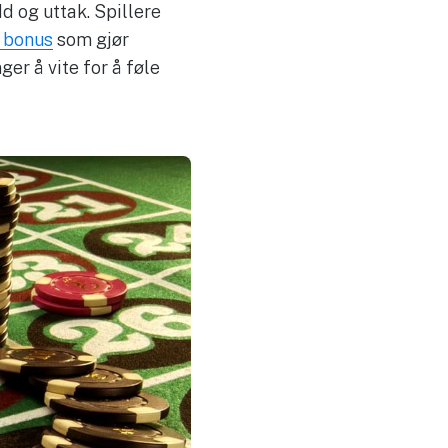
d og uttak. Spillere
 bonus
som gjør
er å vite for å føle