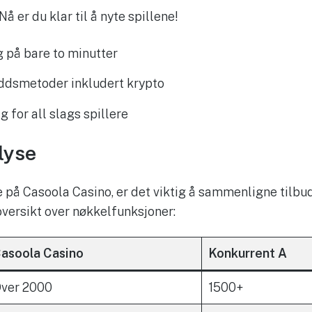
Nå er du klar til å nyte spillene!
g på bare to minutter
uddsmetoder inkludert krypto
g for all slags spillere
lyse
le på Casoola Casino, er det viktig å sammenligne til
oversikt over nøkkelfunksjoner:
asoola Casino
Konkurrent A
ver 2000
1500+