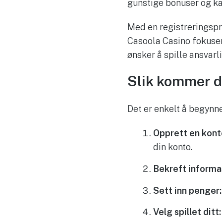
gunstige bonuser og ka
Med en registreringspro
Casoola Casino fokuser
ønsker å spille ansvarli
Slik kommer d
Det er enkelt å begynne
Opprett en kont
din konto.
Bekreft informa
Sett inn penger:
Velg spillet ditt: