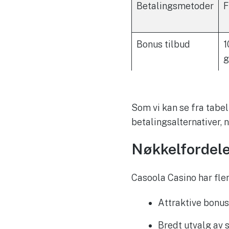
Betalingsmetoder
F
Bonus tilbud
1
g
Som vi kan se fra tabel
betalingsalternativer, 
Nøkkelfordel
Casoola Casino har flere
Attraktive bonuse
Bredt utvalg av sp