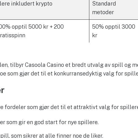
lere inkludert krypto
Standard
metoder
00% opptil 5000 kr + 200
50% opptil 3000
ratisspinn
kr
len, tilbyr Casoola Casino et bredt utvalg av spill og m
noe som gjør det til et konkurransedyktig valg for spille
er
 fordeler som gjør det til et attraktivt valg for spiller
r som gir en god start for nye spillere.
ill, som sikrer at alle finner noe de liker.