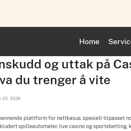
Home
Servic
nskudd og uttak på Ca
va du trenger å vite
 25, 2026
ennende plattform for nettkasus, spesielt tilpasset no
inkludert spilleautomater, live casino og sportsbetting