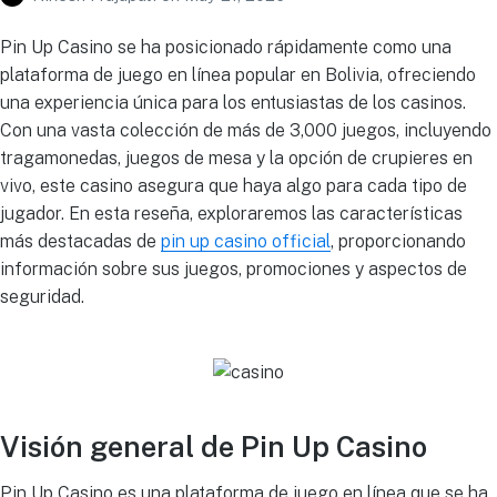
Pin Up Casino se ha posicionado rápidamente como una
plataforma de juego en línea popular en Bolivia, ofreciendo
una experiencia única para los entusiastas de los casinos.
Con una vasta colección de más de 3,000 juegos, incluyendo
tragamonedas, juegos de mesa y la opción de crupieres en
vivo, este casino asegura que haya algo para cada tipo de
jugador. En esta reseña, exploraremos las características
más destacadas de
pin up casino official
, proporcionando
información sobre sus juegos, promociones y aspectos de
seguridad.
Visión general de Pin Up Casino
Pin Up Casino es una plataforma de juego en línea que se ha