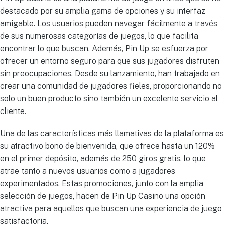
destacado por su amplia gama de opciones y su interfaz
amigable. Los usuarios pueden navegar fácilmente a través
de sus numerosas categorías de juegos, lo que facilita
encontrar lo que buscan. Además, Pin Up se esfuerza por
ofrecer un entorno seguro para que sus jugadores disfruten
sin preocupaciones. Desde su lanzamiento, han trabajado en
crear una comunidad de jugadores fieles, proporcionando no
solo un buen producto sino también un excelente servicio al
cliente.
Una de las características más llamativas de la plataforma es
su atractivo bono de bienvenida, que ofrece hasta un 120%
en el primer depósito, además de 250 giros gratis, lo que
atrae tanto a nuevos usuarios como a jugadores
experimentados. Estas promociones, junto con la amplia
selección de juegos, hacen de Pin Up Casino una opción
atractiva para aquellos que buscan una experiencia de juego
satisfactoria.