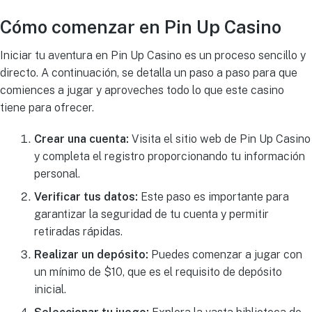
Cómo comenzar en Pin Up Casino
Iniciar tu aventura en Pin Up Casino es un proceso sencillo y
directo. A continuación, se detalla un paso a paso para que
comiences a jugar y aproveches todo lo que este casino
tiene para ofrecer.
Crear una cuenta:
Visita el sitio web de Pin Up Casino
y completa el registro proporcionando tu información
personal.
Verificar tus datos:
Este paso es importante para
garantizar la seguridad de tu cuenta y permitir
retiradas rápidas.
Realizar un depósito:
Puedes comenzar a jugar con
un mínimo de $10, que es el requisito de depósito
inicial.