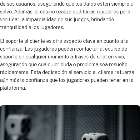
de sus usuarios, asegurando que los datos estén siempre a
salvo. Además, el casino realiza auditorías regulares para
verificar la imparcialidad de sus juegos, brindando
tranquilidad a los jugadores.
El soporte al cliente es otro aspecto clave en cuanto a la
confianza. Los jugadores pueden contactar al equipo de
soporte en cualquier momento a través de chat en vivo,
asegurando que cualquier duda o problema sea resuelto
rápidamente. Esta dedicación al servicio al cliente refuerza
aún más la confianza que los jugadores pueden tener en la
plataforma.