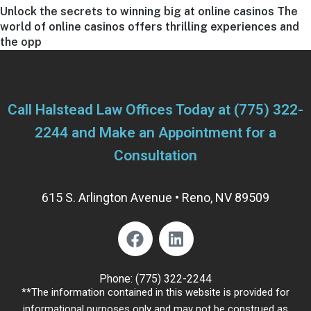
Unlock the secrets to winning big at online casinos The
world of online casinos offers thrilling experiences and
the opp
Call Halstead Law Offices Today at
(775) 322-
2244
and Make an Appointment for a
Consultation
615 S. Arlington Avenue • Reno, NV 89509
Phone:
(775) 322-2244
**The information contained in this website is provided for
informational purposes only and may not be construed as