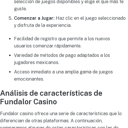
selección de juegos disponibles y elige el que más te
guste.
Comenzar a Jugar:
Haz clic en el juego seleccionado
y disfruta de la experiencia.
Facilidad de registro que permite a los nuevos
usuarios comenzar rápidamente.
Variedad de métodos de pago adaptados a los
jugadores mexicanos.
Acceso inmediato a una amplia gama de juegos
emocionantes.
Análisis de características de
Fundalor Casino
Fundalor casino ofrece una serie de características que lo
diferencian de otras plataformas. A continuación,
comparamos algunas de estas características con las de