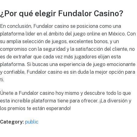
¿Por qué elegir Fundalor Casino?
En conclusión, Fundalor casino se posiciona como una
plataforma líder en el ámbito del juego online en México. Con
su amplia selección de juegos, excelentes bonos, y un
compromiso con la seguridad y la satisfacción del cliente, no
es de extrañar que cada vez más jugadores elijan esta
plataforma. Si buscas una experiencia de juego emocionante
y confiable, Fundalor casino es sin duda la mejor opción para
ti.
Únete a Fundalor casino hoy mismo y descubre todo lo que
esta increíble plataforma tiene para ofrecer. ¡La diversión y
los premios te están esperando!
Category:
public