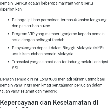
pemain. Berikut adalah beberapa manfaat yang perlu
diperhatikan:
Pelbagai pilihan permainan termasuk kasino langsung
dan pertaruhan sukan.
Program VIP yang memberi ganjaran kepada pemain
setia dengan pelbagai faedah.
Penyokongan deposit dalam Ringgit Malaysia (MYR)
untuk kemudahan pemain Malaysia.
Transaksi yang selamat dan terlindung melalui enkripsi
SSL.
Dengan semua ciri ini, Longfu88 menjadi pilihan utama bagi
pemain yang ingin menikmati pengalaman perjudian dalam
talian yang selamat dan menarik.
Kepercayaan dan Keselamatan di