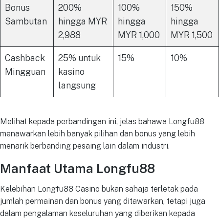
Bonus
200%
100%
150%
Sambutan
hingga MYR
hingga
hingga
2,988
MYR 1,000
MYR 1,500
Cashback
25% untuk
15%
10%
Mingguan
kasino
langsung
Melihat kepada perbandingan ini, jelas bahawa Longfu88
menawarkan lebih banyak pilihan dan bonus yang lebih
menarik berbanding pesaing lain dalam industri.
Manfaat Utama Longfu88
Kelebihan Longfu88 Casino bukan sahaja terletak pada
jumlah permainan dan bonus yang ditawarkan, tetapi juga
dalam pengalaman keseluruhan yang diberikan kepada