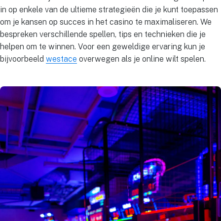
in op enkele van de ultieme strategieën die je kunt toepassen
om je kansen op succes in het casino te maximaliseren. We
bespreken verschillende spellen, tips en technieken die je
helpen om te winnen. Voor een geweldige ervaring kun je
bijvoorbeeld
westace
overwegen als je online wilt spelen.