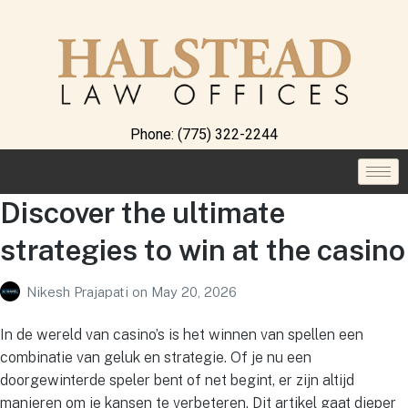
Phone:
(775) 322-2244
Discover the ultimate
strategies to win at the casino
Nikesh Prajapati
on
May 20, 2026
In de wereld van casino’s is het winnen van spellen een
combinatie van geluk en strategie. Of je nu een
doorgewinterde speler bent of net begint, er zijn altijd
manieren om je kansen te verbeteren. Dit artikel gaat dieper