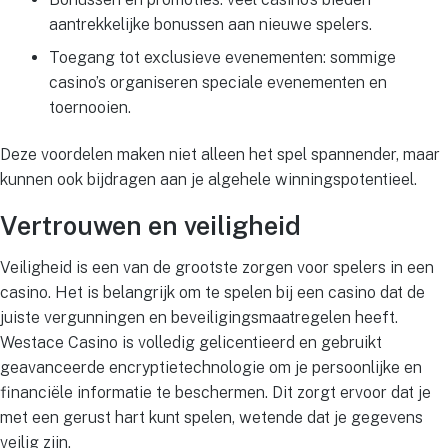
aantrekkelijke bonussen aan nieuwe spelers.
Toegang tot exclusieve evenementen: sommige
casino’s organiseren speciale evenementen en
toernooien.
Deze voordelen maken niet alleen het spel spannender, maar
kunnen ook bijdragen aan je algehele winningspotentieel.
Vertrouwen en veiligheid
Veiligheid is een van de grootste zorgen voor spelers in een
casino. Het is belangrijk om te spelen bij een casino dat de
juiste vergunningen en beveiligingsmaatregelen heeft.
Westace Casino is volledig gelicentieerd en gebruikt
geavanceerde encryptietechnologie om je persoonlijke en
financiële informatie te beschermen. Dit zorgt ervoor dat je
met een gerust hart kunt spelen, wetende dat je gegevens
veilig zijn.