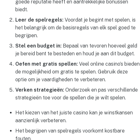
goede reputatie heeft en aantrekkelijke bonussen
biedt.
Leer de spelregels:
Voordat je begint met spelen, is
het belangrijk om de basisregels van elk spel goed te
begrijpen.
Stel een budget in:
Bepaal van tevoren hoeveel geld
je bereid bent te besteden en houd je aan dit budget.
Oefen met gratis spellen:
Veel online casino’s bieden
de mogelijkheid om gratis te spelen. Gebruik deze
optie om je vaardigheden te verbeteren.
Verken strategieën:
Onderzoek en pas verschillende
strategieën toe voor de spellen die je wilt spelen.
Het kiezen van het juiste casino kan je winstkansen
aanzienlijk verbeteren.
Het begrijpen van spelregels voorkomt kostbare
fouten.