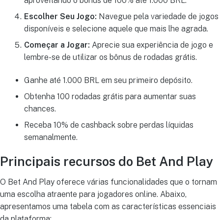
aproveitando o bônus de 100% até 1.000 BRL.
Escolher Seu Jogo:
Navegue pela variedade de jogos
disponíveis e selecione aquele que mais lhe agrada.
Começar a Jogar:
Aprecie sua experiência de jogo e
lembre-se de utilizar os bônus de rodadas grátis.
Ganhe até 1.000 BRL em seu primeiro depósito.
Obtenha 100 rodadas grátis para aumentar suas
chances.
Receba 10% de cashback sobre perdas líquidas
semanalmente.
Principais recursos do Bet And Play
O Bet And Play oferece várias funcionalidades que o tornam
uma escolha atraente para jogadores online. Abaixo,
apresentamos uma tabela com as características essenciais
da plataforma: