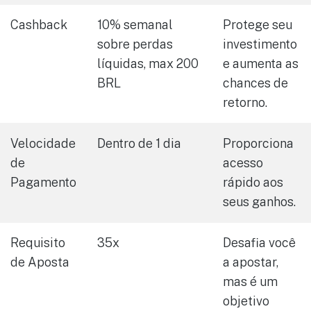
Cashback
10% semanal
Protege seu
sobre perdas
investimento
líquidas, max 200
e aumenta as
BRL
chances de
retorno.
Velocidade
Dentro de 1 dia
Proporciona
de
acesso
Pagamento
rápido aos
seus ganhos.
Requisito
35x
Desafia você
de Aposta
a apostar,
mas é um
objetivo