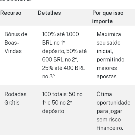
Recurso
Detalhes
Por que isso
importa
Bônus de
100% até 1.000
Maximiza
Boas-
BRL no 1º
seu saldo
Vindas
depósito, 50% até
inicial,
600 BRL no 2º,
permitindo
25% até 400 BRL
maiores
no 3º
apostas.
Rodadas
100 totais: 50 no
Ótima
Grátis
1º e 50 no 2º
oportunidade
depósito
para jogar
sem risco
financeiro.