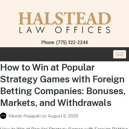
Phone:
(775) 322-2244
How to Win at Popular
Strategy Games with Foreign
Betting Companies: Bonuses,
Markets, and Withdrawals
Nikesh Prajapati
on
August 6, 2026