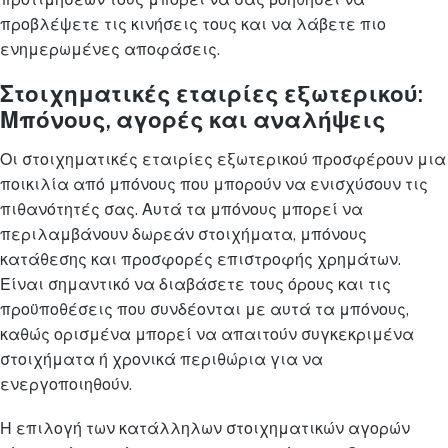
προβλέψετε τις κινήσεις τους και να λάβετε πιο
ενημερωμένες αποφάσεις.
Στοιχηματικές εταιρίες εξωτερικού:
Μπόνους, αγορές και αναλήψεις
Οι στοιχηματικές εταιρίες εξωτερικού προσφέρουν μια
ποικιλία από μπόνους που μπορούν να ενισχύσουν τις
πιθανότητές σας. Αυτά τα μπόνους μπορεί να
περιλαμβάνουν δωρεάν στοιχήματα, μπόνους
κατάθεσης και προσφορές επιστροφής χρημάτων.
Είναι σημαντικό να διαβάσετε τους όρους και τις
προϋποθέσεις που συνδέονται με αυτά τα μπόνους,
καθώς ορισμένα μπορεί να απαιτούν συγκεκριμένα
στοιχήματα ή χρονικά περιθώρια για να
ενεργοποιηθούν.
Η επιλογή των κατάλληλων στοιχηματικών αγορών