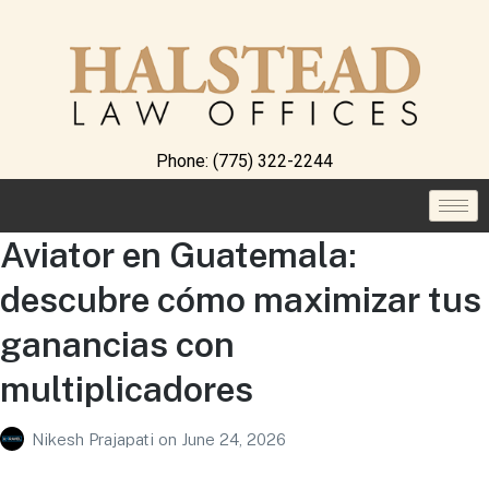
Phone:
(775) 322-2244
Aviator en Guatemala:
descubre cómo maximizar tus
ganancias con
multiplicadores
Nikesh Prajapati
on
June 24, 2026