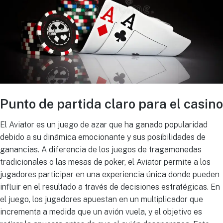
Punto de partida claro para el casino
El Aviator es un juego de azar que ha ganado popularidad
debido a su dinámica emocionante y sus posibilidades de
ganancias. A diferencia de los juegos de tragamonedas
tradicionales o las mesas de poker, el Aviator permite a los
jugadores participar en una experiencia única donde pueden
influir en el resultado a través de decisiones estratégicas. En
el juego, los jugadores apuestan en un multiplicador que
incrementa a medida que un avión vuela, y el objetivo es