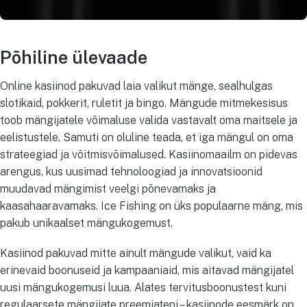
Põhiline ülevaade
Online kasiinod pakuvad laia valikut mänge, sealhulgas
slotikaid, pokkerit, ruletit ja bingo. Mängude mitmekesisus
toob mängijatele võimaluse valida vastavalt oma maitsele ja
eelistustele. Samuti on oluline teada, et iga mängul on oma
strateegiad ja võitmisvõimalused. Kasiinomaailm on pidevas
arengus, kus uusimad tehnoloogiad ja innovatsioonid
muudavad mängimist veelgi põnevamaks ja
kaasahaaravamaks. Ice Fishing on üks populaarne mäng, mis
pakub unikaalset mängukogemust.
Kasiinod pakuvad mitte ainult mängude valikut, vaid ka
erinevaid boonuseid ja kampaaniaid, mis aitavad mängijatel
uusi mängukogemusi luua. Alates tervitusboonustest kuni
regulaarsete mängijate preemiateni – kasiinode eesmärk on