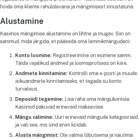
hoida oma kliente rahulolevana ja mängimisest innustatuna.
Alustamine
Kasiinos mängimise alustamine on lihtne ja mugav. Siin on
sammud, mida järgida, et pääseda oma lemmikmängudeni:
Konto loomine:
Registreerimine on esimene samm.
Täida vajalikud andmed ja loomisprotsess on kiire.
Andmete kinnitamine:
Kontrolli oma e-posti ja muude
isikuandmete kinnitamiseks, et tagada su konto
turvalisus.
Deposiidi tegemine:
Lisa raha oma mängukontole.
Kasiinod pakuvad erinevaid makseviise.
Mängu valimine:
Uuri erinevaid mängude kategooriaid
ja vali see, mis sind enim köidab.
Alusta mängimist:
Ole valmis lõbutsema ja nautima