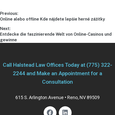
Previous:
Online alebo offline Kde nájdete lepšie herné zážitky
Next:
Entdecke die faszinierende Welt von Online-Casinos und
gewinne
Call Halstead Law Offices Today at
(775) 322-
2244
and Make an Appointment for a
Consultation
615 S. Arlington Avenue • Reno, NV 89509