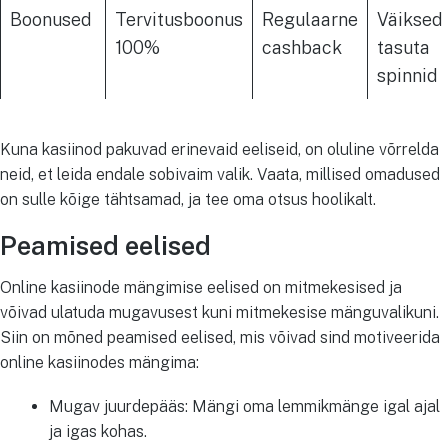
Boonused
Tervitusboonus
Regulaarne
Väiksed
100%
cashback
tasuta
spinnid
Kuna kasiinod pakuvad erinevaid eeliseid, on oluline võrrelda
neid, et leida endale sobivaim valik. Vaata, millised omadused
on sulle kõige tähtsamad, ja tee oma otsus hoolikalt.
Peamised eelised
Online kasiinode mängimise eelised on mitmekesised ja
võivad ulatuda mugavusest kuni mitmekesise mänguvalikuni.
Siin on mõned peamised eelised, mis võivad sind motiveerida
online kasiinodes mängima:
Mugav juurdepääs: Mängi oma lemmikmänge igal ajal
ja igas kohas.