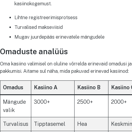
kasiinokogemust.
Lihtne registreerimisprotsess
Turvalised makseviisid
Mugav juurdepääs erinevatele mängudele
Omaduste analüüs
Oma kasiino valimisel on oluline võrrelda erinevaid omadusi ja
pakkumisi. Aitame sul näha, mida pakuvad erinevad kasiinod:
Omadus
Kasiino A
Kasiino B
Kasiino
Mängude
3000+
2500+
2000+
valik
Turvalisus
Tipptasemel
Hea
Keskmi