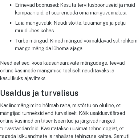
Erinevad boonused: Kasuta tervitusboonuseid ja muid
kampaaniaid, et suurendada oma mänguvõimalusi.
Laia mänguvalik: Naudi slotte, lauamänge ja palju
muud ühes kohas.
Turbo mängud: Kiired mängud võimaldavad sul rohkem
mänge mängida lühema ajaga.
Need eelised, koos kaasahaaravate mängudega, teevad
online kasiinode mängimise tõeliselt nauditavaks ja
kasulikuks ajaviiteks.
Usaldus ja turvalisus
Kasiinomängimine hõlmab raha, mistõttu on oluline, et
mängijad tunneksid end turvaliselt. Kõik usaldusväärsed
online kasiinod on litsentseeritud ja järgivad rangelt
turvastandardeid. Kasutatakse uusimat tehnoloogiat, et
tagada isikuandmete ja rahaliste tehingute kaitse. Samuti