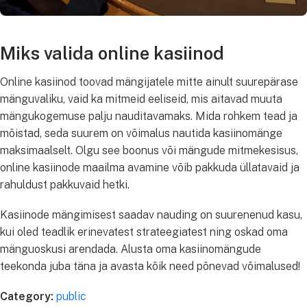
Miks valida online kasiinod
Online kasiinod toovad mängijatele mitte ainult suurepärase
mänguvaliku, vaid ka mitmeid eeliseid, mis aitavad muuta
mängukogemuse palju nauditavamaks. Mida rohkem tead ja
mõistad, seda suurem on võimalus nautida kasiinomänge
maksimaalselt. Olgu see boonus või mängude mitmekesisus,
online kasiinode maailma avamine võib pakkuda üllatavaid ja
rahuldust pakkuvaid hetki.
Kasiinode mängimisest saadav nauding on suurenenud kasu,
kui oled teadlik erinevatest strateegiatest ning oskad oma
mänguoskusi arendada. Alusta oma kasiinomängude
teekonda juba täna ja avasta kõik need põnevad võimalused!
Category:
public