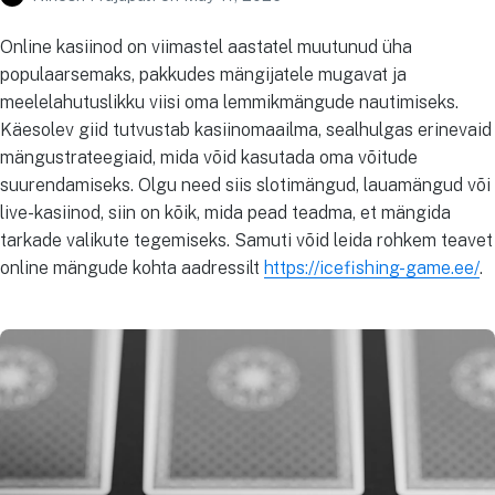
Online kasiinod on viimastel aastatel muutunud üha
populaarsemaks, pakkudes mängijatele mugavat ja
meelelahutuslikku viisi oma lemmikmängude nautimiseks.
Käesolev giid tutvustab kasiinomaailma, sealhulgas erinevaid
mängustrateegiaid, mida võid kasutada oma võitude
suurendamiseks. Olgu need siis slotimängud, lauamängud või
live-kasiinod, siin on kõik, mida pead teadma, et mängida
tarkade valikute tegemiseks. Samuti võid leida rohkem teavet
online mängude kohta aadressilt
https://icefishing-game.ee/
.