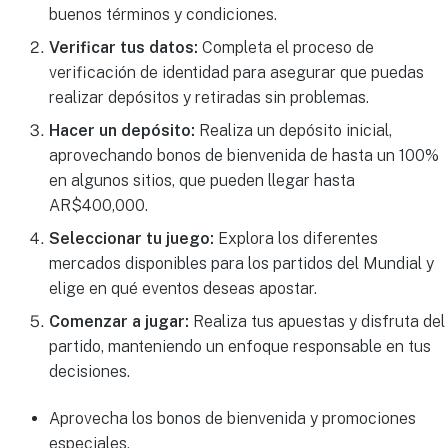
buenos términos y condiciones.
Verificar tus datos:
Completa el proceso de
verificación de identidad para asegurar que puedas
realizar depósitos y retiradas sin problemas.
Hacer un depósito:
Realiza un depósito inicial,
aprovechando bonos de bienvenida de hasta un 100%
en algunos sitios, que pueden llegar hasta
AR$400,000.
Seleccionar tu juego:
Explora los diferentes
mercados disponibles para los partidos del Mundial y
elige en qué eventos deseas apostar.
Comenzar a jugar:
Realiza tus apuestas y disfruta del
partido, manteniendo un enfoque responsable en tus
decisiones.
Aprovecha los bonos de bienvenida y promociones
especiales.