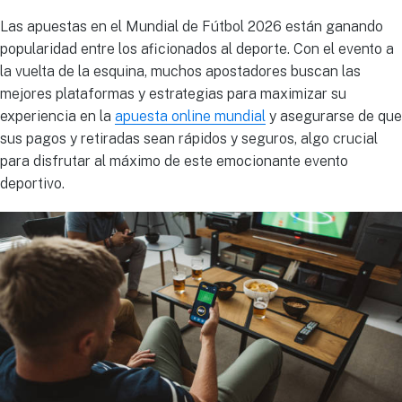
Las apuestas en el Mundial de Fútbol 2026 están ganando
popularidad entre los aficionados al deporte. Con el evento a
la vuelta de la esquina, muchos apostadores buscan las
mejores plataformas y estrategias para maximizar su
experiencia en la
apuesta online mundial
y asegurarse de que
sus pagos y retiradas sean rápidos y seguros, algo crucial
para disfrutar al máximo de este emocionante evento
deportivo.