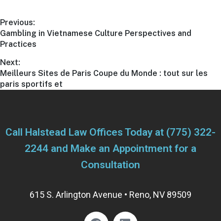
Previous:
Gambling in Vietnamese Culture Perspectives and
Practices
Next:
Meilleurs Sites de Paris Coupe du Monde : tout sur les
paris sportifs et
Call Halstead Law Offices Today at
(775) 322-
2244
and Make an Appointment for a
Consultation
615 S. Arlington Avenue • Reno, NV 89509