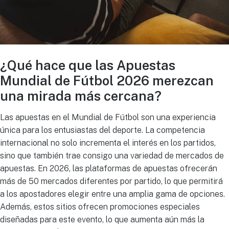
¿Qué hace que las Apuestas
Mundial de Fútbol 2026 merezcan
una mirada más cercana?
Las apuestas en el Mundial de Fútbol son una experiencia
única para los entusiastas del deporte. La competencia
internacional no solo incrementa el interés en los partidos,
sino que también trae consigo una variedad de mercados de
apuestas. En 2026, las plataformas de apuestas ofrecerán
más de 50 mercados diferentes por partido, lo que permitirá
a los apostadores elegir entre una amplia gama de opciones.
Además, estos sitios ofrecen promociones especiales
diseñadas para este evento, lo que aumenta aún más la