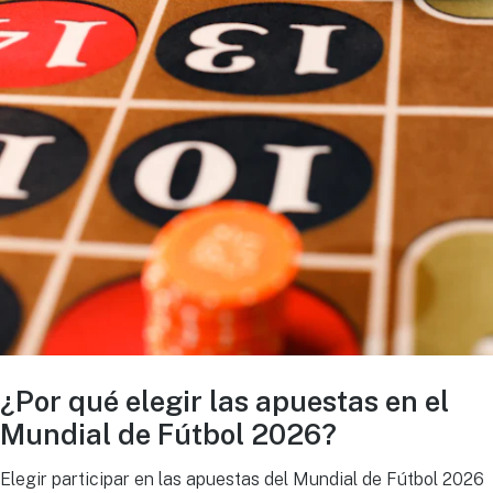
¿Por qué elegir las apuestas en el
Mundial de Fútbol 2026?
Elegir participar en las apuestas del Mundial de Fútbol 2026