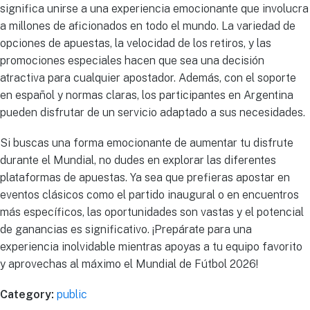
significa unirse a una experiencia emocionante que involucra
a millones de aficionados en todo el mundo. La variedad de
opciones de apuestas, la velocidad de los retiros, y las
promociones especiales hacen que sea una decisión
atractiva para cualquier apostador. Además, con el soporte
en español y normas claras, los participantes en Argentina
pueden disfrutar de un servicio adaptado a sus necesidades.
Si buscas una forma emocionante de aumentar tu disfrute
durante el Mundial, no dudes en explorar las diferentes
plataformas de apuestas. Ya sea que prefieras apostar en
eventos clásicos como el partido inaugural o en encuentros
más específicos, las oportunidades son vastas y el potencial
de ganancias es significativo. ¡Prepárate para una
experiencia inolvidable mientras apoyas a tu equipo favorito
y aprovechas al máximo el Mundial de Fútbol 2026!
Category:
public