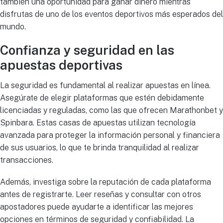
también una oportunidad para ganar dinero mientras
disfrutas de uno de los eventos deportivos más esperados del
mundo.
Confianza y seguridad en las
apuestas deportivas
La seguridad es fundamental al realizar apuestas en línea.
Asegúrate de elegir plataformas que estén debidamente
licenciadas y reguladas, como las que ofrecen Marathonbet y
Spinbara. Estas casas de apuestas utilizan tecnología
avanzada para proteger la información personal y financiera
de sus usuarios, lo que te brinda tranquilidad al realizar
transacciones.
Además, investiga sobre la reputación de cada plataforma
antes de registrarte. Leer reseñas y consultar con otros
apostadores puede ayudarte a identificar las mejores
opciones en términos de seguridad y confiabilidad. La