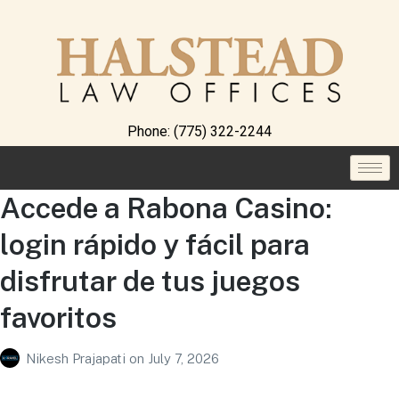
Phone:
(775) 322-2244
Accede a Rabona Casino:
login rápido y fácil para
disfrutar de tus juegos
favoritos
Nikesh Prajapati
on
July 7, 2026