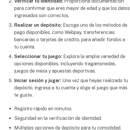
Verificar tu identidad:
Proporciona documentación
para confirmar que eres mayor de edad y que los datos
ingresados son correctos.
Realizar un depósito:
Escoge uno de los métodos de
pago disponibles, como Webpay, transferencias
bancarias o tarjetas de crédito, para añadir fondos a
tu cuenta.
Seleccionar tu juego:
Explora la amplia variedad de
opciones disponibles, incluyendo tragamonedas,
juegos de mesa y apuestas deportivas.
Iniciar sesión y jugar:
Una vez que hayas realizado tu
depósito, ingresa a tu cuenta y elige el juego que más
te guste.
Registro rápido en minutos.
Seguridad en la verificación de identidad.
Múltiples opciones de depósito para tu comodidad.