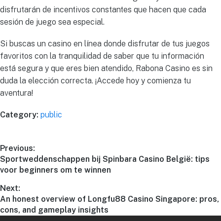
disfrutarán de incentivos constantes que hacen que cada
sesión de juego sea especial.
Si buscas un casino en línea donde disfrutar de tus juegos
favoritos con la tranquilidad de saber que tu información
está segura y que eres bien atendido, Rabona Casino es sin
duda la elección correcta. ¡Accede hoy y comienza tu
aventura!
Category:
public
Previous:
Sportweddenschappen bij Spinbara Casino België: tips
voor beginners om te winnen
Next:
An honest overview of Longfu88 Casino Singapore: pros,
cons, and gameplay insights