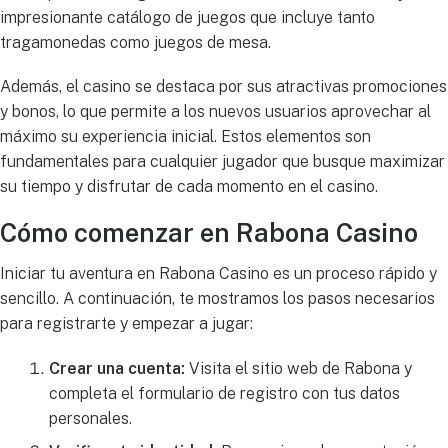
impresionante catálogo de juegos que incluye tanto
tragamonedas como juegos de mesa.
Además, el casino se destaca por sus atractivas promociones
y bonos, lo que permite a los nuevos usuarios aprovechar al
máximo su experiencia inicial. Estos elementos son
fundamentales para cualquier jugador que busque maximizar
su tiempo y disfrutar de cada momento en el casino.
Cómo comenzar en Rabona Casino
Iniciar tu aventura en Rabona Casino es un proceso rápido y
sencillo. A continuación, te mostramos los pasos necesarios
para registrarte y empezar a jugar:
Crear una cuenta:
Visita el sitio web de Rabona y
completa el formulario de registro con tus datos
personales.