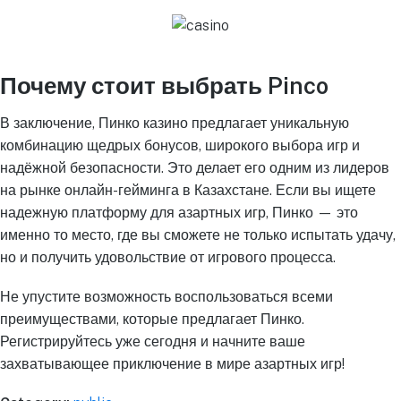
Почему стоит выбрать Pinco
В заключение, Пинко казино предлагает уникальную
комбинацию щедрых бонусов, широкого выбора игр и
надёжной безопасности. Это делает его одним из лидеров
на рынке онлайн-гейминга в Казахстане. Если вы ищете
надежную платформу для азартных игр, Пинко — это
именно то место, где вы сможете не только испытать удачу,
но и получить удовольствие от игрового процесса.
Не упустите возможность воспользоваться всеми
преимуществами, которые предлагает Пинко.
Регистрируйтесь уже сегодня и начните ваше
захватывающее приключение в мире азартных игр!