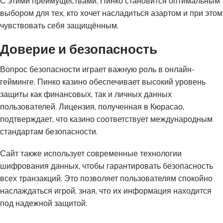
С этими преимуществами, Пинко становится оптимальным
выбором для тех, кто хочет насладиться азартом и при этом
чувствовать себя защищённым.
Доверие и безопасность
Вопрос безопасности играет важную роль в онлайн-
гейминге. Пинко казино обеспечивает высокий уровень
защиты как финансовых, так и личных данных
пользователей. Лицензия, полученная в Кюрасао,
подтверждает, что казино соответствует международным
стандартам безопасности.
Сайт также использует современные технологии
шифрования данных, чтобы гарантировать безопасность
всех транзакций. Это позволяет пользователям спокойно
наслаждаться игрой, зная, что их информация находится
под надежной защитой.