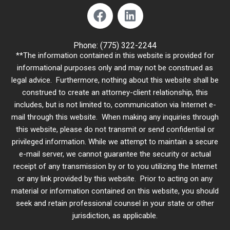
Phone:
(775) 322-2244
**The information contained in this website is provided for
informational purposes only and may not be construed as
legal advice. Furthermore, nothing about this website shall be
construed to create an attorney-client relationship, this
includes, but is not limited to, communication via Internet e-
mail through this website. When making any inquiries through
this website, please do not transmit or send confidential or
privileged information. While we attempt to maintain a secure
e-mail server, we cannot guarantee the security or actual
receipt of any transmission by or to you utilizing the Internet
or any link provided by this website. Prior to acting on any
material or information contained on this website, you should
seek and retain professional counsel in your state or other
jurisdiction, as applicable.