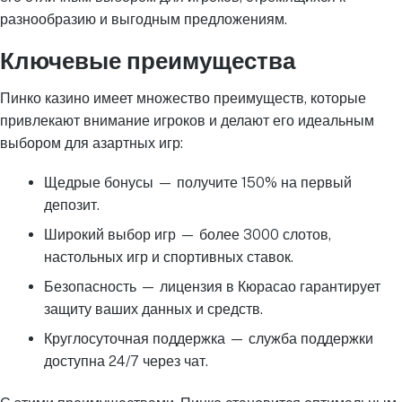
разнообразию и выгодным предложениям.
Ключевые преимущества
Пинко казино имеет множество преимуществ, которые
привлекают внимание игроков и делают его идеальным
выбором для азартных игр:
Щедрые бонусы — получите 150% на первый
депозит.
Широкий выбор игр — более 3000 слотов,
настольных игр и спортивных ставок.
Безопасность — лицензия в Кюрасао гарантирует
защиту ваших данных и средств.
Круглосуточная поддержка — служба поддержки
доступна 24/7 через чат.