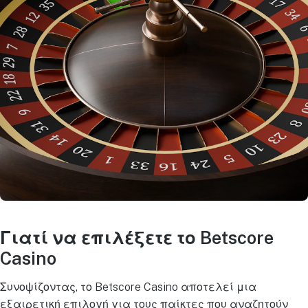
Γιατί να επιλέξετε το Betscore
Casino
Συνοψίζοντας, το Betscore Casino αποτελεί μια
εξαιρετική επιλογή για τους παίκτες που αναζητούν