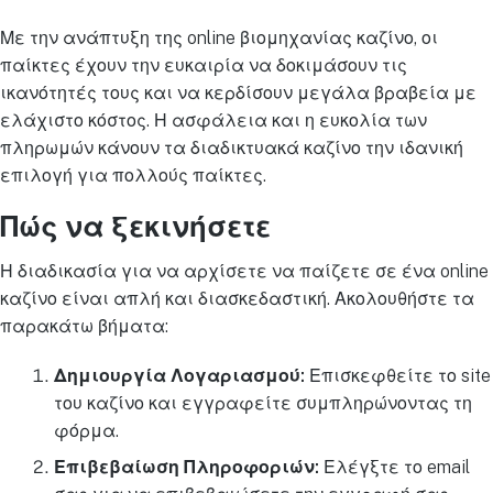
Με την ανάπτυξη της online βιομηχανίας καζίνο, οι
παίκτες έχουν την ευκαιρία να δοκιμάσουν τις
ικανότητές τους και να κερδίσουν μεγάλα βραβεία με
ελάχιστο κόστος. Η ασφάλεια και η ευκολία των
πληρωμών κάνουν τα διαδικτυακά καζίνο την ιδανική
επιλογή για πολλούς παίκτες.
Πώς να ξεκινήσετε
Η διαδικασία για να αρχίσετε να παίζετε σε ένα online
καζίνο είναι απλή και διασκεδαστική. Ακολουθήστε τα
παρακάτω βήματα:
Δημιουργία Λογαριασμού:
Επισκεφθείτε το site
του καζίνο και εγγραφείτε συμπληρώνοντας τη
φόρμα.
Επιβεβαίωση Πληροφοριών:
Ελέγξτε το email