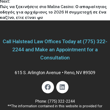
Next:
Πώς να ξεκινήσετε στο Malina Casino: Ο απαραίτητος
οδηγός για αρχάριους το 2026 Η συμμετοχή σε ένα
καζίνο, είτε είναι φυ
Call Halstead Law Offices Today at
(775) 322-
2244
and Make an Appointment for a
Consultation
615 S. Arlington Avenue • Reno, NV 89509
Phone:
(775) 322-2244
**The information contained in this website is provided for