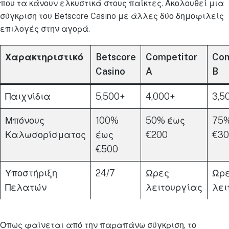
που τα κάνουν ελκυστικά στους παίκτες. Ακολουθεί μια
σύγκριση του Betscore Casino με άλλες δύο δημοφιλείς
επιλογές στην αγορά.
Χαρακτηριστικό
Betscore
Competitor
Com
Casino
A
B
Παιχνίδια
5,500+
4,000+
3,5
Μπόνους
100%
50% έως
75%
Καλωσορίσματος
έως
€200
€30
€500
Υποστήριξη
24/7
Ωρες
Ωρ
Πελατών
λειτουργίας
λει
Όπως φαίνεται από την παραπάνω σύγκριση, το